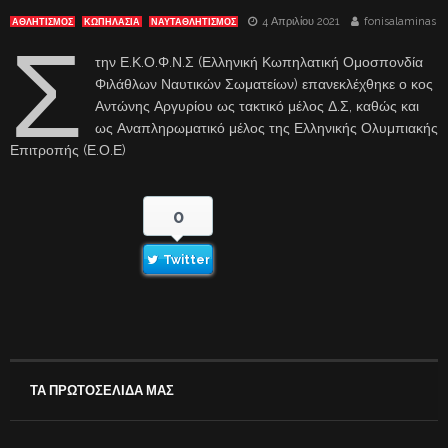
4 Απριλίου 2021
fonisalaminas
ΑΘΛΗΤΙΣΜΟΣ
ΚΩΠΗΛΑΣΊΑ
ΝΑΥΤΑΘΛΗΤΙΣΜΟΣ
Σ
την Ε.Κ.Ο.Φ.Ν.Σ (Ελληνική Κωπηλατική Ομοσπονδία
Φιλάθλων Ναυτικών Σωματείων) επανεκλέχθηκε ο κος
Αντώνης Αργυρίου ως τακτικό μέλος Δ.Σ, καθώς και
ως Αναπληρωματικό μέλος της Ελληνικής Ολυμπιακής
Επιτροπής (Ε.Ο.Ε)
0
Twitter
ΤΑ ΠΡΩΤΟΣΕΛΙΔΑ ΜΑΣ