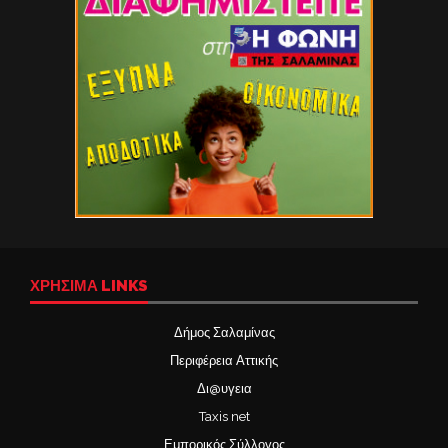
ΧΡΉΣΙΜΑ LINKS
Δήμος Σαλαμίνας
Περιφέρεια Αττικής
Δι@υγεια
Taxis net
Εμπορικός Σύλλογος