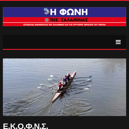
Ε.Κ.Ο.Φ.Ν.Σ.