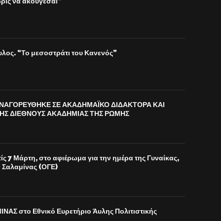
ωρίς να ακούγεσαι”
λος. “Το μεσοστράτι του Κανενός”
ΑΝΑΓΟΡΕΥΘΗΚΕ ΣΕ ΑΚΑΔΗΜΑΪΚΟ ΔΙΔΑΚΤΟΡΑ ΚΑΙ
ΗΣ ΔΙΕΘΝΟΥΣ ΑΚΑΔΗΜΙΑΣ ΤΗΣ ΡΩΜΗΣ
ς 7 Μάρτη, στο αφιέρωμα για την ημέρα της Γυναίκας,
 Σαλαμίνας (ΟΓΕ)
ΝΑΣ στο Εθνικό Ευρετήριο Άυλης Πολιτιστικής