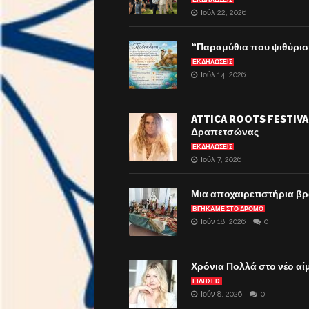
ΕΚΔΗΛΏΣΕΙΣ
Ιούλ 22, 2026
“Παραμύθια που ψιθύρισ
ΕΚΔΗΛΏΣΕΙΣ
Ιούλ 14, 2026
ATTICA ROOTS FESTIVAL.
Δραπετσώνας
ΕΚΔΗΛΏΣΕΙΣ
Ιούλ 7, 2026
Μια αποχαιρετιστήρια βρ
ΒΓΉΚΑΜΕ ΣΤΟ ΔΡΌΜΟ
Ιούν 18, 2026
0
Χρόνια Πολλά στο νέο αί
ΕΙΔΗΣΕΙΣ
Ιούν 8, 2026
0