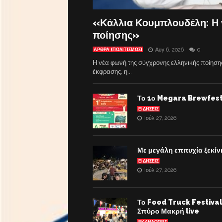
«Κάλλια Κουμπλουδέλη: Η 
ποίησης»
Αυγ 6, 2026
0
ΆΡΘΡΑ (ΠΟΛΙΤΙΣΜΌΣ)
Η νέα φωνή της σύγχρονης ελληνικής ποίηση
έκφρασης, η...
Το 1ο Megara Brewfest 
ΕΙΔΗΣΕΙΣ
Ιούλ 27, 2026
Με μεγάλη επιτυχία ξεκί
ΕΙΔΗΣΕΙΣ
Ιούλ 27, 2026
Το Food Truck Festival 
Σπύρο Μακρή live