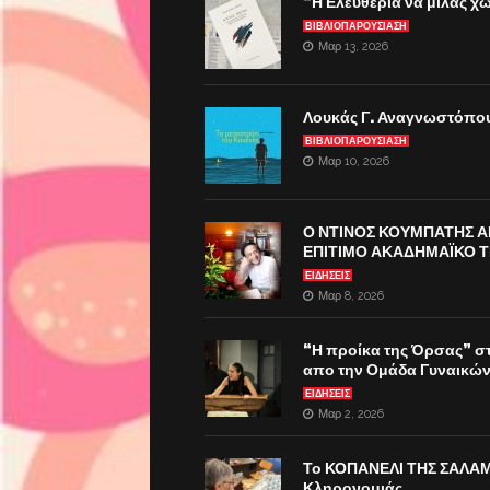
“Η Ελευθερία να μιλάς χ
ΒΙΒΛΙΟΠΑΡΟΎΣΙΑΣΗ
Μαρ 13, 2026
Λουκάς Γ. Αναγνωστόπου
ΒΙΒΛΙΟΠΑΡΟΎΣΙΑΣΗ
Μαρ 10, 2026
Ο ΝΤΙΝΟΣ ΚΟΥΜΠΑΤΗΣ 
ΕΠΙΤΙΜΟ ΑΚΑΔΗΜΑΪΚΟ Τ
ΕΙΔΗΣΕΙΣ
Μαρ 8, 2026
“Η προίκα της Όρσας” στί
απο την Ομάδα Γυναικών
ΕΙΔΗΣΕΙΣ
Μαρ 2, 2026
Το ΚΟΠΑΝΕΛΙ ΤΗΣ ΣΑΛΑΜΙ
Κληρονομιάς