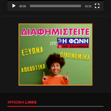
00:00
01:01
ΧΡΉΣΙΜΑ LINKS