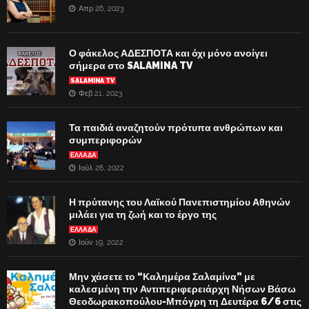
Απρ 26, 2023
Ο φάκελος ΑΔΕΣΠΟΤΑ και όχι μόνο ανοίγει
σήμερα στο SALAMINA TV
SALAMINA TV
Φεβ 21, 2023
Τα παιδιά αναζητούν πρότυπα ανθρώπων και
συμπεριφορών
ΕΛΛΑΔΑ
Ιούλ 28, 2022
Η πρύτανης του Λαϊκού Πανεπιστημίου Αθηνών
μιλάει για τη ζωή και το έργο της
ΕΛΛΑΔΑ
Ιούν 19, 2022
Μην χάσετε το “Καλημέρα Σαλαμίνα” με
καλεσμένη την Αντιπεριφερειάρχη Νήσων Βάσω
Θεοδωρακοπούλου-Μπόγρη τη Δευτέρα 6/6 στις