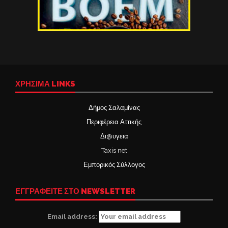
ΧΡΉΣΙΜΑ LINKS
Δήμος Σαλαμίνας
Περιφέρεια Αττικής
Δι@υγεια
Taxis net
Εμπορικός Σύλλογος
ΕΓΓΡΑΦΕΙΤΕ ΣΤΟ NEWSLETTER
Email address: