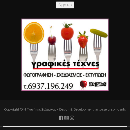
Copyright © Η Φωνή της Σαλαμίνας - Design & Development: artbaze graphic arts