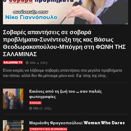
Σοβαρές απαντήσεις σε σοβαρά
προβλήματα-Συνέντευξη της κας Βάσως
Θεοδωρακοπούλου-Μπόγρη στη ΦΩΝΗ ΤΗΣ
ΣΑΛΑΜΙΝΑΣ
Ιούν 4, 2025
SALAMINA TV
Είναι καιρός να λάβουμε σοβαρές απαντήσεις στα μεγάλα προβλήματα
του τόπου…αλλά δεν θα μείνουμε μόνο εκεί…Εφ’ όλης της ύλης...
Εικόνες από τη ζωή του … σαν παλιές
φωτογραφίες
ΕΛΛΑΔΑ
Μάι 22, 2023
Μαριάνθη Φραγκοπούλου: Woman Who Dares
ΣΥΝΕΝΤΕΥΞΕΙΣ (ΚΟΙΝΩΝΙΑ)