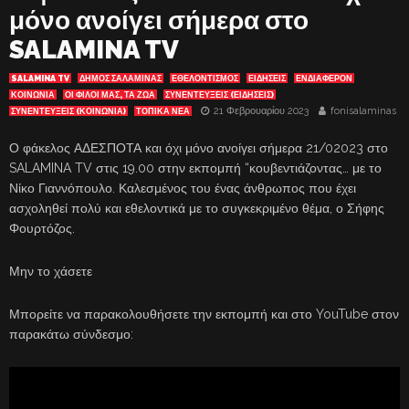
μόνο ανοίγει σήμερα στο
SALAMINA TV
SALAMINA TV
ΔΗΜΟΣ ΣΑΛΑΜΙΝΑΣ
ΕΘΕΛΟΝΤΙΣΜΟΣ
ΕΙΔΗΣΕΙΣ
ΕΝΔΙΑΦΈΡΟΝ
ΚΟΙΝΩΝΙΑ
ΟΙ ΦΙΛΟΙ ΜΑΣ, ΤΑ ΖΩΑ
ΣΥΝΕΝΤΕΥΞΕΙΣ (ΕΙΔΗΣΕΙΣ)
21 Φεβρουαρίου 2023
fonisalaminas
ΣΥΝΕΝΤΕΥΞΕΙΣ (ΚΟΙΝΩΝΙΑ)
ΤΟΠΙΚΑ ΝΕΑ
Ο φάκελος ΑΔΕΣΠΟΤΑ και όχι μόνο ανοίγει σήμερα 21/02023 στο
SALAMINA TV στις 19.00 στην εκπομπή “κουβεντιάζοντας… με το
Νίκο Γιαννόπουλο. Καλεσμένος του ένας άνθρωπος που έχει
ασχοληθεί πολύ και εθελοντικά με το συγκεκριμένο θέμα, ο Σήφης
Φουρτόζος.
Μην το χάσετε
Μπορείτε να παρακολουθήσετε την εκπομπή και στο YouTube στον
παρακάτω σύνδεσμο: