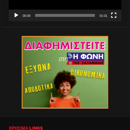
00:00
01:01
ΧΡΉΣΙΜΑ LINKS