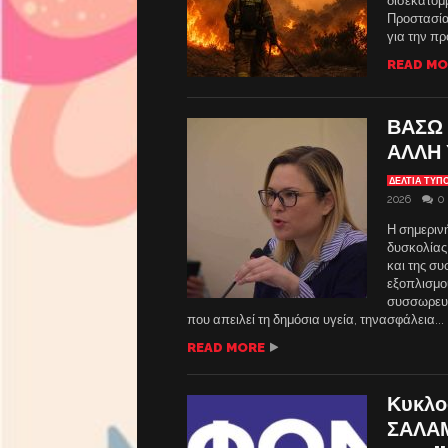
δισεκατομ
Προστασία
για την π
READ MO
ΒΑΣΩ 
ΑΛΛΗ
ΔΕΛΤΙΑ ΤΥΠ
2026
0
Η σημεριν
δυσκολίας
και της συ
εξοπλισμού
συσσωρευμ
που απειλεί τη δημόσια υγεία, τηνασφάλεια...
READ MORE
Κυκλο
ΣΑΛΑΜ