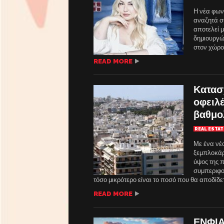
Η νέα φων
αναζητά σ
αποτελεί μ
δημιουργών
στον χώρο 
READ MORE
Κατασ
οφειλέ
βαθμο
REAL ESTAT
Με ένα νέ
ξεμπλοκάρ
ύψος της 
συμπεριφορ
τόσο μικρότερο είναι το ποσό που θα αποδίδετ
READ MORE
ΕΝΦΙΑ