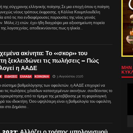
ή της σύγχρονης ελληνικής ποίησης Σε μια εποχή όπου η ποίηση
υνεχώς νέους τρόπους έκφρασης, η Κάλλια Κουμπλουδέλη
ία από τις πιο ενδιαφέρουσες παρουσίες της νέας γενιάς
. Μόλις 23 ετών, έχει ήδη διαγράψει μια αξιοσημείωτη πορεία
της λογοτεχνίας, αποδεικνύοντας πως η ηλικία...
χεμένα ακίνητα: Το «σκορ» του
τη ξεκλειδώνει τις πωλήσεις – Πώς
λογεί η ΑΑΔΕ
ΜΗΝ 
ΚΥΚΛ
3 Αυγούστου 2026
E
ΕΙΔΗΣΕΙΣ
ΕΛΛΑΔΑ
ΚΟΙΝΩΝΙΑ
ο σύστημα βαθμολόγησης των οφειλετών, η ΑΑΔΕ επιχειρεί να
Πρ
ει τις πωλήσεις χιλιάδων κατασχεμένων ακινήτων, συνδέοντας το
Αν
παρακράτησης από το τίμημα της μεταβίβασης με τη φορολογική
Βίν
ά του ιδιοκτήτη. Όσο υψηλότερη είναι η βαθμολογία του οφειλέτη,
αι στο Δημόσιο...
 2027: Αλλάζει ο τρόπος υπολογισμού