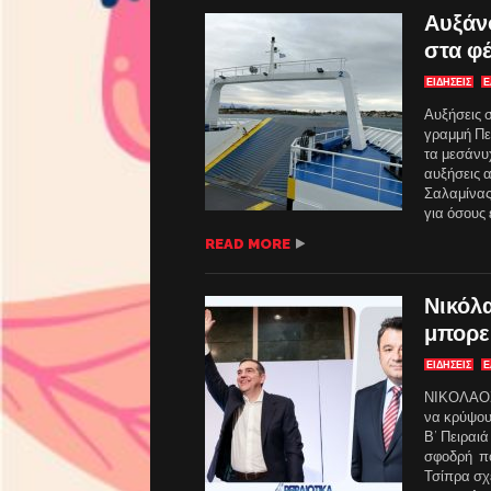
Αυξάν
στα φέ
ΕΙΔΗΣΕΙΣ
Ε
Αυξήσεις σ
γραμμή Πε
τα μεσάνυ
αυξήσεις 
Σαλαμίνας.
για όσους 
READ MORE
Νικόλα
μπορε
ΕΙΔΗΣΕΙΣ
Ε
ΝΙΚΟΛΑΟΣ 
να κρύψου
Β’ Πειραι
σφοδρή πολ
Τσίπρα σχε