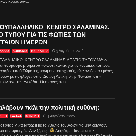
ικών κομμάτων....
ΤΟΥΠΑΛΛΗΛΙΚΟ ΚΕΝΤΡΟ ΣΑΛΑΜΙΝΑΣ.
Ο ΤΥΠΟΥ ΓΙΑ ΤΙΣ ΦΩΤΙΕΣ ΤΩΝ
ΥΤΑΙΩΝ ΗΜΕΡΩΝ
3 Αυγούστου 2026
ΛΛΑΔΑ
ΚΟΙΝΩΝΙΑ
ΤΟΠΙΚΑ ΝΕΑ
ΠΑΛΛΗΛΙΚΟ ΚΕΝΤΡΟ ΣΑΛΑΜΙΝΑΣ ΔΕΛΤΙΟ ΤΥΠΟΥ Μόνο
ι θαυμασμό μπορεί να νοιώσει κανείς για τις γυναίκες και τους
ροσβεστικού Σώματος, μόνιμους, εποχικούς, εθελοντές που μέρες
ουν με τις φλόγες στην Δυτική Αττική, στην Φωκίδα, στην
ούν ανα την Ελλάδα. Οι εικόνες που...
αλάβουν πάλι την πολιτική ευθύνη;
3 Αυγούστου 2026
ΣΕΙΣ)
ΕΛΛΑΔΑ
ΚΟΙΝΩΝΙΑ
ατένιας Μίχα Μπορεί με τα γυαλιά του Αδωνι να μην δείχνουν
α οι πυρκαγιές. Δεν ξέρεις ..
Διαβάζω: Πάνω από 2