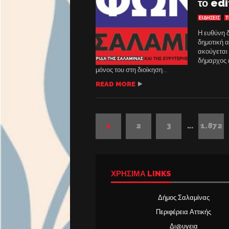
το edi
ΕΙΔΗΣΕΙΣ
Τ
Η ευθύνη 
δημοτική 
ακούγεται 
δήμαρχος έ
μόνος του στη διοίκηση...
READ MORE
1
2
3
…
1.872
ΧΡΉΣΙΜΑ LINKS
Δήμος Σαλαμίνας
Περιφέρεια Αττικής
Δι@υγεια