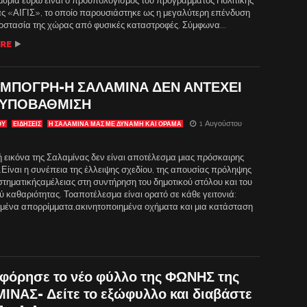
μύρια ευρώ είναι ο προϋπολογισμός του προγράμματος Πολιτικής
ς «ΑΙΓΙΣ», το οποίο παρουσιάστηκε ως η μεγαλύτερη επένδυση
ροστασία της χώρας από φυσικές καταστροφές. Σύμφωνα...
RE
ΜΠΟΓΡΗ-Η ΣΑΛΑΜΙΝΑ ΔΕΝ ΑΝΤΕΧΕΙ
 ΥΠΟΒΑΘΜΙΣΗ
1 Αυγούστου
ΟΥ
ΕΙΔΗΣΕΙΣ
Η ΣΑΛΑΜΙΝΑ ΜΑΣ ΜΕ ΔΎΝΑΜΗ ΚΑΙ ΌΡΑΜΑ
ή εικόνα της Σαλαμίνας δεν είναι αποτέλεσμα μιας πρόσκαιρης
.Είναι η συνέπεια της έλλειψης σχεδίου, της απουσίας πρόληψης
στηματικήςαμέλειας στη συντήρηση του δημοτικού στόλου και του
 καθαριότητας. Τοαποτέλεσμα είναι ορατό σε κάθε γειτονιά:
ένα απορρίμματα,ακινητοποιημένα οχήματα και μια κατάσταση
φόρησε το νέο φύλλο της ΦΩΝΗΣ της
ΙΝΑΣ- Δείτε το εξώφυλλο και διαβάστε