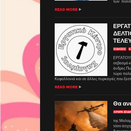
των πολιτ
READ MORE
ΕΡΓΑ
ΔΕΛΤΙ
ΤΕΛΕ
ΕΙΔΗΣΕΙΣ
Ε
ΕΡΓΑΤΟΥ
σεβασμό κα
άνδρες Πυ
τώρα παλεύ
Κεφαλλονιά και σε άλλες πυρκαγιές που ξεσπ
READ MORE
Θα αν
ΑΡΘΡΑ (ΕΙΔΗ
της Μαλαμ
τόσο άσχημ