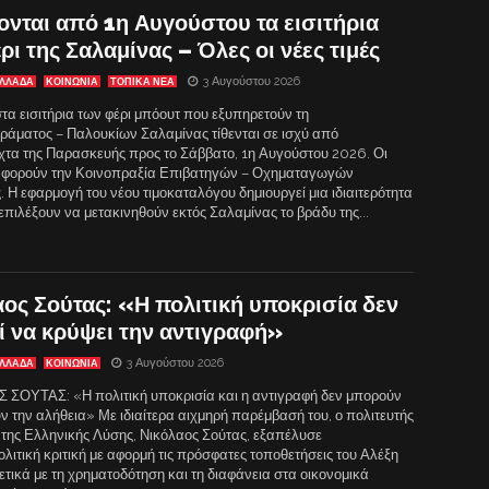
ονται από 1η Αυγούστου τα εισιτήρια
ρι της Σαλαμίνας – Όλες οι νέες τιμές
3 Αυγούστου 2026
ΛΛΑΔΑ
ΚΟΙΝΩΝΙΑ
ΤΟΠΙΚΑ ΝΕΑ
τα εισιτήρια των φέρι μπόουτ που εξυπηρετούν τη
ράματος – Παλουκίων Σαλαμίνας τίθενται σε ισχύ από
χτα της Παρασκευής προς το Σάββατο, 1η Αυγούστου 2026. Οι
αφορούν την Κοινοπραξία Επιβατηγών – Οχηματαγωγών
 Η εφαρμογή του νέου τιμοκαταλόγου δημιουργεί μια ιδιαιτερότητα
επιλέξουν να μετακινηθούν εκτός Σαλαμίνας το βράδυ της...
ος Σούτας: «Η πολιτική υποκρισία δεν
ί να κρύψει την αντιγραφή»
3 Αυγούστου 2026
ΛΛΑΔΑ
ΚΟΙΝΩΝΙΑ
ΣΟΥΤΑΣ: «Η πολιτική υποκρισία και η αντιγραφή δεν μπορούν
ν την αλήθεια» Με ιδιαίτερα αιχμηρή παρέμβασή του, ο πολιτευτής
ά της Ελληνικής Λύσης, Νικόλαος Σούτας, εξαπέλυσε
ιτική κριτική με αφορμή τις πρόσφατες τοποθετήσεις του Αλέξη
τικά με τη χρηματοδότηση και τη διαφάνεια στα οικονομικά