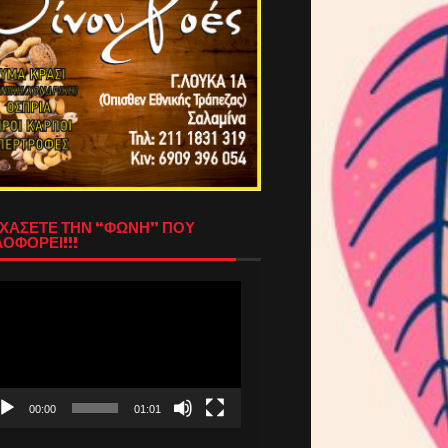
ΧΑΣΕΤΕ ΤΗΝ “ΦΩΝΗ” ΠΟΥ
ΟΦΟΡΕΙ!!!
όγραμμα
απαραγωγής
τεο
00:00
01:01