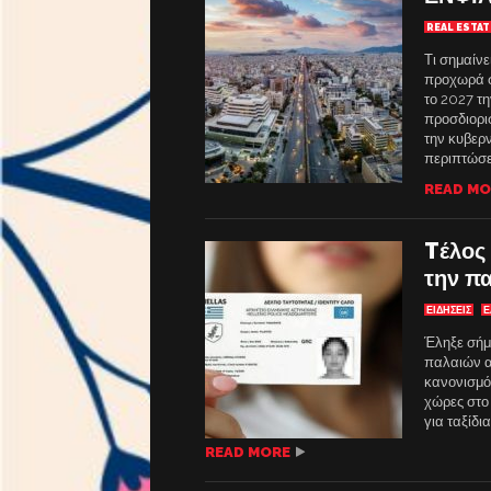
REAL ESTAT
Τι σημαίνε
προχωρά σ
το 2027 τη
προσδιορι
την κυβερ
περιπτώσε
READ MO
Tέλος 
την πα
ΕΙΔΗΣΕΙΣ
Ε
Έληξε σήμ
παλαιών α
κανονισμό 
χώρες στο 
για ταξίδια
READ MORE