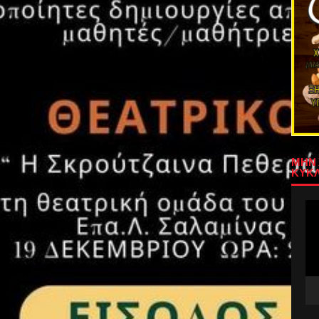
ΜΗΝ 
ΚΥΚΛ
Πρ
Αν
Βίν