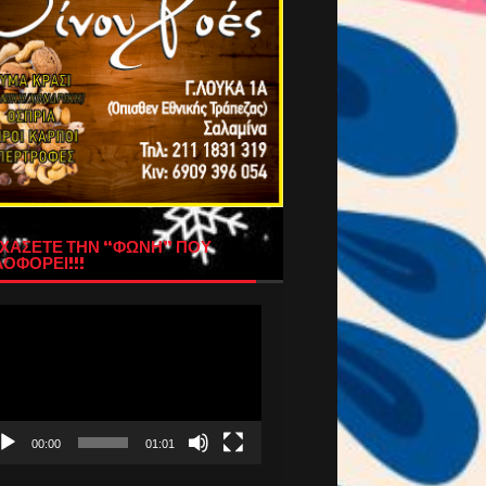
ΧΑΣΕΤΕ ΤΗΝ “ΦΩΝΗ” ΠΟΥ
ΟΦΟΡΕΙ!!!
όγραμμα
απαραγωγής
τεο
00:00
01:01