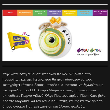
Στην κατάμεστη αίθουσα, υπήρχαν πολλοί Άνθρωποι των
Γραμμάτων και της Τέχνης, που θα ήταν αδύνατον να τους
καταγράψει κάποιος όλους, μπορέσαμε, ωστόσο, να ξεχωρίσουμε
τον πρόεδρο του ΣΕΗ Σπύρο Μπιμπίλα, τους ηθοποιούς και
σκηνοθέτες Γιώργο Λιβανό, Όλγα Πρωτονοταρίου, Πάρη Κατσίβελο,
Χρήστο Μαραθιά, και τον Ντίνο Κουμπάτη, καθώς και τον έγκριτο
δημοσιογράφο Παντελή Ξανθίδη και άλλους πολλούς.