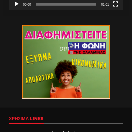
00:00
01:01
ΧΡΉΣΙΜΑ LINKS