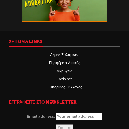
ΧΡΉΣΙΜΑ LINKS
Δήμος Σαλαμίνας
Περιφέρεια Αττικής
Δι@υγεια
Taxis net
Εμπορικός Σύλλογος
ΕΓΓΡΑΦΕΙΤΕ ΣΤΟ NEWSLETTER
Email address: