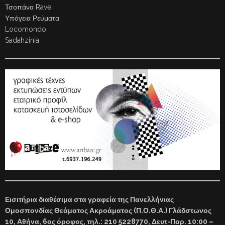
Τσοπάνα Rave
Υπόγεια Ρεύματα
Locomondo
Sadahzinia
Εισιτήρια διαθέσιμα στα γραφεία της Πανελλήνιας
Ομοσπονδίας Θεάματος Ακροάματος (Π.Ο.Θ.Α.) Γλάδστωνος
10, Αθήνα, 6ος όροφος, τηλ.: 210 5228770, Δευτ-Παρ. 10:00 –