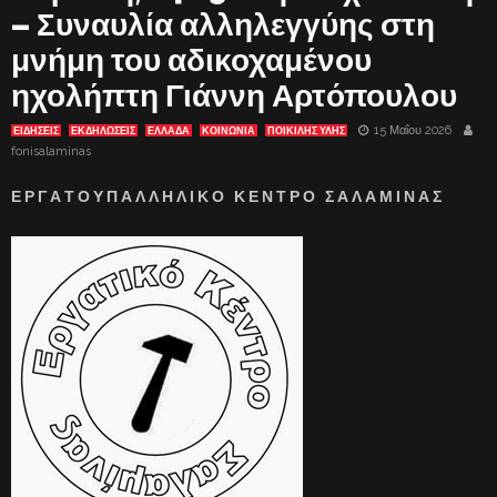
– Συναυλία αλληλεγγύης στη
μνήμη του αδικοχαμένου
ηχολήπτη Γιάννη Αρτόπουλου
15 Μαΐου 2026
ΕΙΔΗΣΕΙΣ
ΕΚΔΗΛΏΣΕΙΣ
ΕΛΛΑΔΑ
ΚΟΙΝΩΝΙΑ
ΠΟΙΚΙΛΗΣ ΥΛΗΣ
fonisalaminas
Ε Ρ Γ Α Τ Ο Υ Π Α Λ Λ Η Λ Ι Κ Ο Κ Ε Ν Τ Ρ Ο Σ Α Λ Α Μ Ι Ν Α Σ