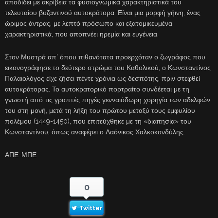
αποδίδει με ακρίβεια τα φυσιογνωμικά χαρακτηριστικά του
τελευταίου βυζαντινού αυτοκράτορα. Είναι μια μορφή γήινη, ένας
ώριμος άντρας, με λεπτό πρόσωπο και εξατομικευμένα
χαρακτηριστικά, που αποπνέει ηρεμία και ευγένεια.
Στον Μυστρά απ’ όπου πιθανότατα προερχόταν ο ζωγράφος που
εικονογράφησε το δεύτερο στρώμα του Καθολικού, ο Κωνσταντίνος
Παλαιολόγος είχε ζήσει πέντε χρόνια ως δεσπότης, πριν στεφθεί
αυτοκράτορας. Το αυτοκρατορικό πορτραίτο συνδέεται με τη
γνωστή από τις γραπτές πηγές γενναιόδωρη χορηγία των αδελφών
του στη μονή, μετά τη λήξη του πρώτου μεταξύ τους εμφυλίου
πολέμου (1449-1450), που επιτεύχθηκε με τη «διαιτησία» του
Κωνσταντίνου, όπως αναφέρει ο Λαόνικος Χαλκοκονδύλης.
ΑΠΕ-ΜΠΕ
0
Twitter