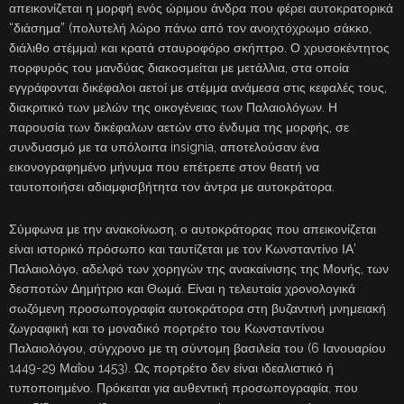
απεικονίζεται η μορφή ενός ώριμου άνδρα που φέρει αυτοκρατορικά
“διάσημα” (πολυτελή λώρο πάνω από τον ανοιχτόχρωμο σάκκο,
διάλιθο στέμμα) και κρατά σταυροφόρο σκήπτρο. Ο χρυσοκέντητος
πορφυρός του μανδύας διακοσμείται με μετάλλια, στα οποία
εγγράφονται δικέφαλοι αετοί με στέμμα ανάμεσα στις κεφαλές τους,
διακριτικό των μελών της οικογένειας των Παλαιολόγων. Η
παρουσία των δικέφαλων αετών στο ένδυμα της μορφής, σε
συνδυασμό με τα υπόλοιπα insignia, αποτελούσαν ένα
εικονογραφημένο μήνυμα που επέτρεπε στον θεατή να
ταυτοποιήσει αδιαμφισβήτητα τον άντρα με αυτοκράτορα.
Σύμφωνα με την ανακοίνωση, ο αυτοκράτορας που απεικονίζεται
είναι ιστορικό πρόσωπο και ταυτίζεται με τον Κωνσταντίνο ΙΑ’
Παλαιολόγο, αδελφό των χορηγών της ανακαίνισης της Μονής, των
δεσποτών Δημήτριο και Θωμά. Είναι η τελευταία χρονολογικά
σωζόμενη προσωπογραφία αυτοκράτορα στη βυζαντινή μνημειακή
ζωγραφική και το μοναδικό πορτρέτο του Κωνσταντίνου
Παλαιολόγου, σύγχρονο με τη σύντομη βασιλεία του (6 Ιανουαρίου
1449-29 Μαΐου 1453). Ως πορτρέτο δεν είναι ιδεαλιστικό ή
τυποποιημένο. Πρόκειται για αυθεντική προσωπογραφία, που