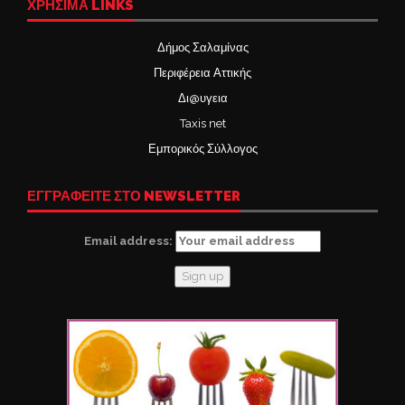
ΧΡΉΣΙΜΑ LINKS
Δήμος Σαλαμίνας
Περιφέρεια Αττικής
Δι@υγεια
Taxis net
Εμπορικός Σύλλογος
ΕΓΓΡΑΦΕΙΤΕ ΣΤΟ NEWSLETTER
Email address: