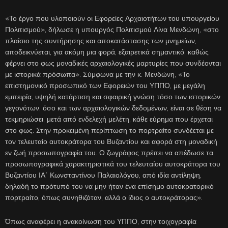
«Το έργο που υλοποιούν οι Εφορείες Αρχαιοτήτων του υπουργείου
Πολιτισμού», δήλωσε η υπουργός Πολιτισμού Λίνα Μενδώνη, «στο
πλαίσιο της συντήρησης και αποκατάστασης των μνημείων,
αποδεικνύεται, για ακόμη μια φορά, εξαιρετικά σημαντικό, καθώς
φέρνει στο φως μοναδικές αρχαιολογικές μαρτυρίες που συνδέονται
με ιστορικά πρόσωπα». Σύμφωνα με την κ. Μενδώνη, «Το
επιστημονικό προσωπικό των Εφορειών του ΥΠΠΟ, με μεγάλη
εμπειρία, υψηλή κατάρτιση και σφαιρική γνώση τόσο των ιστορικών
γεγονότων, όσο και των αρχαιολογικών δεδομένων, είναι σε θέση να
τεκμηριώσει, μετά από ενδελεχή μελέτη, κάθε εύρημα που έρχεται
στο φως. Στην προκειμένη περίπτωση το πορτραίτο συνδέεται με
τον τελευταίο αυτοκράτορα του Βυζαντίου και αφορά στη μοναδική
εν ζωή προσωπογραφία του. Ο ζωγράφος πρέπει να απέδωσε τα
προσωπογραφικά χαρακτηριστικά του τελευταίου αυτοκράτορα του
Βυζαντίου ΙΑ΄ Κωνσταντίνου Παλαιολόγου, από ιδία αντίληψη,
δηλαδή το πρότυπό του να μην ήταν ένα επίσημο αυτοκρατορικό
πορτραίτο, όπως συνηθιζόταν, αλλά ο ίδιος ο αυτοκράτορας».
Όπως αναφέρει η ανακοίνωση του ΥΠΠΟ, στην τοιχογραφία