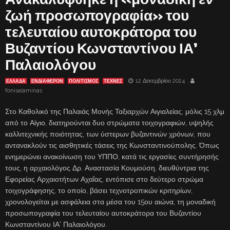
ζωή προσωπογραφία» του
τελευταίου αυτοκράτορα του
Βυζαντίου Κωνσταντίνου ΙΑ’
Παλαιολόγου
12 Δεκεμβρίου 2024
ΕΛΛΑΔΑ
ΕΝΔΙΑΦΈΡΟΝ
ΠΟΛΙΤΙΣΜΟΣ
ΤΈΧΝΕΣ
fonisalaminas
Στο Καθολικό της Παλαιάς Μονής Ταξιαρχών Αιγιαλείας, μόλις 15 χλμ
από το Αίγιο, διατηρούνται δυο στρώματα τοιχογραφιών, υψηλής
καλλιτεχνικής ποιότητας, των ύστερων βυζαντινών χρόνων, που
αντανακλούν τις αισθητικές τάσεις της Κωνσταντινούπολης. Όπως
ενημερώνει ανακοίνωση του ΥΠΠΟ, κατά τις εργασίες συντήρησής
τους, η αρχαιολόγος Δρ. Αναστασία Κουμούση, διευθύντρια της
Εφορείας Αρχαιοτήτων Αχαΐας, εντόπισε στο δεύτερο στρώμα
τοιχογράφησης, το οποίο, βάσει τεχνοτροπικών κριτηρίων,
χρονολογείται με ασφάλεια στα μέσα του 15ου αιώνα, τη μοναδική
προσωπογραφία του τελευταίου αυτοκράτορα του Βυζαντίου
Κωνσταντίνου ΙΑ’ Παλαιολόγου.