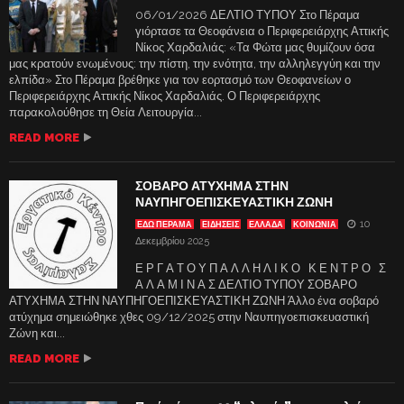
06/01/2026 ΔΕΛΤΙΟ ΤΥΠΟΥ Στο Πέραμα
γιόρτασε τα Θεοφάνεια ο Περιφερειάρχης Αττικής
Νίκος Χαρδαλιάς: «Τα Φώτα μας θυμίζουν όσα
μας κρατούν ενωμένους: την πίστη, την ενότητα, την αλληλεγγύη και την
ελπίδα» Στο Πέραμα βρέθηκε για τον εορτασμό των Θεοφανείων ο
Περιφερειάρχης Αττικής Νίκος Χαρδαλιάς. Ο Περιφερειάρχης
παρακολούθησε τη Θεία Λειτουργία...
READ MORE
ΣΟΒΑΡΟ ΑΤΥΧΗΜΑ ΣΤΗΝ
ΝΑΥΠΗΓΟΕΠΙΣΚΕΥΑΣΤΙΚΗ ΖΩΝΗ
10
ΕΔΩ ΠΕΡΑΜΑ
ΕΙΔΗΣΕΙΣ
ΕΛΛΑΔΑ
ΚΟΙΝΩΝΙΑ
Δεκεμβρίου 2025
Ε Ρ Γ Α Τ Ο Υ Π Α Λ Λ Η Λ Ι Κ Ο Κ Ε Ν Τ Ρ Ο Σ
Α Λ Α Μ Ι Ν Α Σ ΔΕΛΤΙΟ ΤΥΠΟΥ ΣΟΒΑΡΟ
ΑΤΥΧΗΜΑ ΣΤΗΝ ΝΑΥΠΗΓΟΕΠΙΣΚΕΥΑΣΤΙΚΗ ΖΩΝΗ Άλλο ένα σοβαρό
ατύχημα σημειώθηκε χθες 09/12/2025 στην Ναυπηγοεπισκευαστική
Ζώνη και...
READ MORE