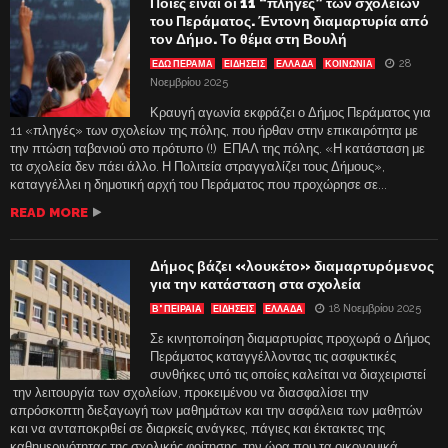
Ποιές είναι οι 11 “πληγές” των σχολείων
του Περάματος. Έντονη διαμαρτυρία από
τον Δήμο. Το θέμα στη Βουλή
28
ΕΔΩ ΠΕΡΑΜΑ
ΕΙΔΗΣΕΙΣ
ΕΛΛΑΔΑ
ΚΟΙΝΩΝΙΑ
Νοεμβρίου 2025
Κραυγή αγωνία εκφράζει ο Δήμος Περάματος για
11 «πληγές» των σχολείων της πόλης, που ήρθαν στην επικαιρότητα με
την πτώση ταβανιού στο πρότυπο (!) ΕΠΑΛ της πόλης. «Η κατάσταση με
τα σχολεία δεν πάει άλλο. Η Πολιτεία στραγγαλίζει τους Δήμους»,
καταγγέλλει η δημοτική αρχή του Περάματος που προχώρησε σε...
READ MORE
Δήμος βάζει «λουκέτο» διαμαρτυρόμενος
για την κατάσταση στα σχολεία
18 Νοεμβρίου 2025
Β' ΠΕΙΡΑΙΑ
ΕΙΔΗΣΕΙΣ
ΕΛΛΑΔΑ
Σε κινητοποίηση διαμαρτυρίας προχωρά ο Δήμος
Περάματος καταγγέλλοντας τις ασφυκτικές
συνθήκες υπό τις οποίες καλείται να διαχειριστεί
την λειτουργία των σχολείων, προκειμένου να διασφαλίσει την
απρόσκοπτη διεξαγωγή των μαθημάτων και την ασφάλεια των μαθητών
και να ανταποκριθεί σε διαρκείς ανάγκες, πάγιες και έκτακτες της
καθημερινότητας της σχολικής φοίτησης, την ώρα που τα οικονομικά...