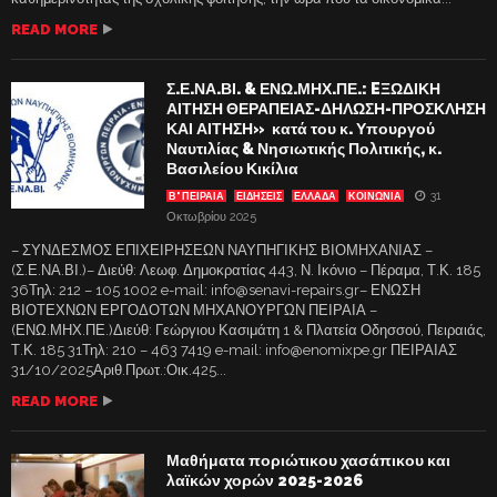
READ MORE
Σ.Ε.ΝΑ.ΒΙ. & ΕΝΩ.ΜΗΧ.ΠΕ.: EΞΩΔΙΚΗ
ΑΙΤΗΣΗ ΘΕΡΑΠΕΙΑΣ-ΔΗΛΩΣΗ-ΠΡΟΣΚΛΗΣΗ
ΚΑΙ ΑΙΤΗΣΗ» κατά του κ. Υπουργού
Ναυτιλίας & Νησιωτικής Πολιτικής, κ.
Βασιλείου Κικίλια
31
Β' ΠΕΙΡΑΙΑ
ΕΙΔΗΣΕΙΣ
ΕΛΛΑΔΑ
ΚΟΙΝΩΝΙΑ
Οκτωβρίου 2025
– ΣΥΝΔΕΣΜΟΣ ΕΠΙΧΕΙΡΗΣΕΩΝ ΝΑΥΠΗΓΙΚΗΣ ΒΙΟΜΗΧΑΝΙΑΣ –
(Σ.Ε.ΝΑ.ΒΙ.)– Διεύθ: Λεωφ. Δημοκρατίας 443, Ν. Ικόνιο – Πέραμα, Τ.Κ. 185
36Τηλ: 212 – 105 1002 e-mail: info@senavi-repairs.gr– ΕΝΩΣΗ
ΒΙΟΤΕΧΝΩΝ ΕΡΓΟΔΟΤΩΝ ΜΗΧΑΝΟΥΡΓΩΝ ΠΕΙΡΑΙΑ –
(ΕΝΩ.ΜΗΧ.ΠΕ.)Διεύθ: Γεώργιου Κασιμάτη 1 & Πλατεία Οδησσού, Πειραιάς,
Τ.Κ. 185 31Τηλ: 210 – 463 7419 e-mail: info@enomixpe.gr ΠΕΙΡΑΙΑΣ
31/10/2025Αριθ.Πρωτ.:Οικ.425...
READ MORE
Μαθήματα ποριώτικου χασάπικου και
λαϊκών χορών 2025-2026