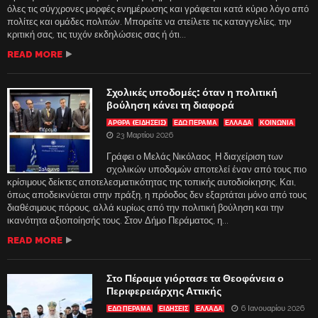
όλες τις σύγχρονες μορφές ενημέρωσης και γράφεται κατά κύριο λόγο από
πολίτες και ομάδες πολιτών. Μπορείτε να στείλετε τις καταγγελίες, την
κριτική σας, τις τυχόν εκδηλώσεις σας ή ότι...
READ MORE
Σχολικές υποδομές: όταν η πολιτική
βούληση κάνει τη διαφορά
ΑΡΘΡΑ (ΕΙΔΗΣΕΙΣ)
ΕΔΩ ΠΕΡΑΜΑ
ΕΛΛΑΔΑ
ΚΟΙΝΩΝΙΑ
23 Μαρτίου 2026
Γράφει ο Μελάς Νικόλαος Η διαχείριση των
σχολικών υποδομών αποτελεί έναν από τους πιο
κρίσιμους δείκτες αποτελεσματικότητας της τοπικής αυτοδιοίκησης. Και,
όπως αποδεικνύεται στην πράξη, η πρόοδος δεν εξαρτάται μόνο από τους
διαθέσιμους πόρους, αλλά κυρίως από την πολιτική βούληση και την
ικανότητα αξιοποίησής τους. Στον Δήμο Περάματος, η...
READ MORE
Στο Πέραμα γιόρτασε τα Θεοφάνεια ο
Περιφερειάρχης Αττικής
6 Ιανουαρίου 2026
ΕΔΩ ΠΕΡΑΜΑ
ΕΙΔΗΣΕΙΣ
ΕΛΛΑΔΑ