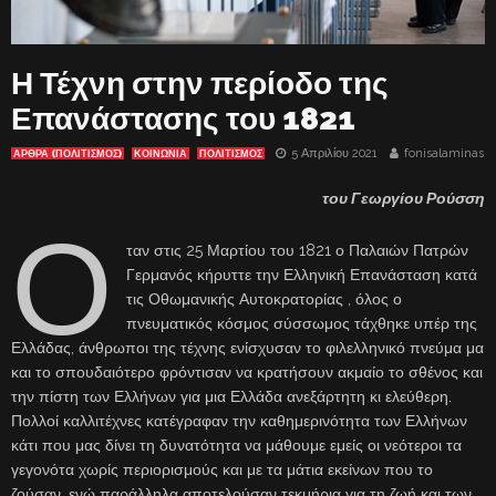
Η Τέχνη στην περίοδο της
Επανάστασης του 1821
5 Απριλίου 2021
fonisalaminas
ΆΡΘΡΑ (ΠΟΛΙΤΙΣΜΌΣ)
ΚΟΙΝΩΝΙΑ
ΠΟΛΙΤΙΣΜΟΣ
του Γεωργίου Ρούσση
Ό
ταν στις 25 Μαρτίου του 1821 ο Παλαιών Πατρών
Γερμανός κήρυττε την Ελληνική Επανάσταση κατά
τις Οθωμανικής Αυτοκρατορίας , όλος ο
πνευματικός κόσμος σύσσωμος τάχθηκε υπέρ της
Ελλάδας, άνθρωποι της τέχνης ενίσχυσαν το φιλελληνικό πνεύμα μα
και το σπουδαιότερο φρόντισαν να κρατήσουν ακμαίο το σθένος και
την πίστη των Ελλήνων για μια Ελλάδα ανεξάρτητη κι ελεύθερη.
Πολλοί καλλιτέχνες κατέγραφαν την καθημερινότητα των Ελλήνων
κάτι που μας δίνει τη δυνατότητα να μάθουμε εμείς οι νεότεροι τα
γεγονότα χωρίς περιορισμούς και με τα μάτια εκείνων που το
ζούσαν, ενώ παράλληλα αποτελούσαν τεκμήρια για τη ζωή και των