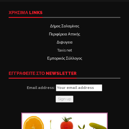
ΧΡΉΣΙΜΑ LINKS
Δήμος Σαλαμίνας
Περιφέρεια Αττικής
Δι@υγεια
Taxis net
Εμπορικός Σύλλογος
ΕΓΓΡΑΦΕΙΤΕ ΣΤΟ NEWSLETTER
Email address: