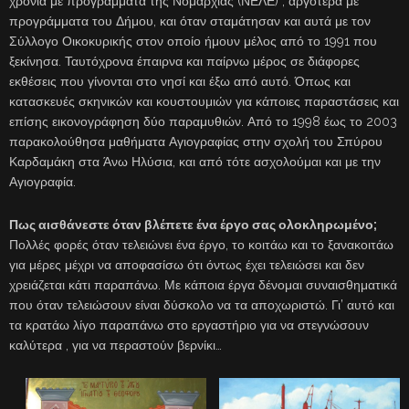
χρόνια με προγράμματα της Νομαρχίας (ΝΕΛΕ) , αργότερα με
προγράμματα του Δήμου, και όταν σταμάτησαν και αυτά με τον
Σύλλογο Οικοκυρικής στον οποίο ήμουν μέλος από το 1991 που
ξεκίνησα. Ταυτόχρονα έπαιρνα και παίρνω μέρος σε διάφορες
εκθέσεις που γίνονται στο νησί και έξω από αυτό. Όπως και
κατασκευές σκηνικών και κουστουμιών για κάποιες παραστάσεις και
επίσης εικονογράφηση δύο παραμυθιών. Από το 1998 έως το 2003
παρακολούθησα μαθήματα Αγιογραφίας στην σχολή του Σπύρου
Καρδαμάκη στα Άνω Ηλύσια, και από τότε ασχολούμαι και με την
Αγιογραφία.
Πως αισθάνεστε όταν βλέπετε ένα έργο σας ολοκληρωμένο;
Πολλές φορές όταν τελειώνει ένα έργο, το κοιτάω και το ξανακοιτάω
για μέρες μέχρι να αποφασίσω ότι όντως έχει τελειώσει και δεν
χρειάζεται κάτι παραπάνω. Με κάποια έργα δένομαι συναισθηματικά
που όταν τελειώσουν είναι δύσκολο να τα αποχωριστώ. Γι’ αυτό και
τα κρατάω λίγο παραπάνω στο εργαστήριο για να στεγνώσουν
καλύτερα , για να περαστούν βερνίκι…