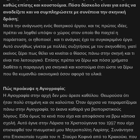
καθώς επίσης και κουστούμια. Πόσο δύσκολο είναι για εσάς να
αναδείξετε και να συμπληρώσετε με συνέπεια την σκηνική
δράση;
Μετά την ανάγνωση ενός θεατρικού έργου, και τις πρώτες ιδέες,
πρέπει να ληφθεί υπόψιν ο χώρος στον οποίο θα παιχτεί η
παράσταση, οι ηθοποιοί , και τι ανάγκες έχει το συγκεκριμένο έργο.
Αυτό συνήθως γίνεται με πολλές συζητήσεις με τον σκηνοθέτη, γιατί
εκείνος ξέρει πως θέλει να κινείται ο θίασος πάνω στην σκηνή και τι
είναι πιο λειτουργικό. Επίσης πρέπει να ξέρω και πόσα χρήματα
διαθέτει η παραγωγή για σκηνικά και κοστούμια έτσι ώστε να ξέρω
που θα κυμανθώ οικονομικά όσον αφορά τα υλικά.
Πώς προέκυψε η Αγιογραφία;
Η Αγιογραφία στην αρχή δεν μου άρεσε καθόλου. Θεωρούσα ότι
ήταν πολύ στημένη και σε καλούπια. Όταν άρχισα να πειραματίζομαι
πάνω στην Αγιογραφία, το έκανα καθαρά για βιοποριστικούς
λόγους. Είδα όμως τα κενά που είχα και αποφάσισα να βρω κάποια
σχολή. Αυτό έγινε στην Λάρισα τα Χριστούγεννα του 1997 που είχα
επισκεφθεί τον πνευματικό μου Μητροπολίτη Λαρίσης. Συνάντησα
στο Επισκοπείο τυχαία τον π. Σταύρο Κοφινά από το Κριεκούκι, που