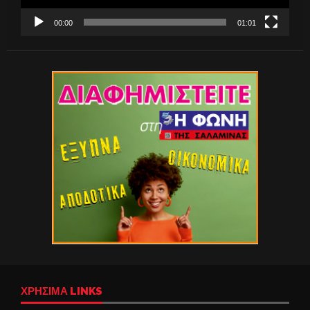
00:00
01:01
ΧΡΉΣΙΜΑ LINKS