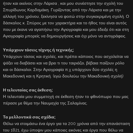
ήταν και εκείνος στην Λάρισα , και μου συνέστησε την σχολή του
Σπυρίδωνος Καρδαμάκη. Γυρίζοντας από την Λάρισα και με την
αλλαγή του χρόνου, ξεκίνησα να φοιτώ στην συγκεκριμένη σχολή. Ο
δάσκαλος κ. Σπύρος με τον χαρακτήρα και το ήθος του είναι αυτός
που με έκανε να αγαπήσω την Αγιογραφία και μου έδειξε ότι και στη
Αγιογραφία μπορείς να δημιουργήσεις και όχι μόνο να αντιγράφεις.
Υπάρχουν τάσεις τέχνης ή τεχνικής;
Υπάρχουν τάσεις και σχολές, και πρέπει κάποιος που ασχολείται να
ψάξει να διαβάσει και να βρει τι του ταιριάζει, βέβαια παίζουν ρόλο
και οι δάσκαλοι. Στην Αγιογραφία π.χ υπάρχουν δύο σχολές η
Μακεδονική και η Κρητική. (εγώ δουλεύω την Μακεδονική σχολή)
Η τελευταίας σας έκθεση;
Η τελευταία μου συμμετοχή σε έκθεση ήταν το φθινόπωρο που μας
πέρασε με θέμα την Ναυμαχία της Σαλαμίνας.
Τα μελλοντικά σας σχέδια;
Θέλω να ετοιμάσω ένα έργο για τα 200 χρόνια από την επανάσταση
του 1821, έχω ύποψιν μου κάποιες εικόνες και έργα που θέλω να