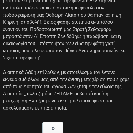
με αποτέλεσμα να του σχίσει την φανέλα! Δεν κιτρίνισε
αντίπαλο ποδοσφαιριστή σε σκληρό φάουλ στον
ποδοσφαιριστή μας Θοδωρή Λίατο που θα ήταν και η 2η
Κίτρινη (αποβολή). Εκτός φάσης χτύπημα αντιπάλου
εναντίον του Ποδοσφαιριστή μας Στρατή Σαλταμάρα,
μπροστά στον Α΄ Επόπτη δεν δόθηκε η παράβαση, και η
δικαιολογία του Επόπτη ήταν “δεν είδα την φάση γιατί
κάποιος μου μίλησε από τον Πάγκο Αναπληρωματικών, και
“εχασα” την φάση”.
Διαιτητικά Λάθη επί λαθών, με αποτέλεσμα τον έντονο
εκνευρισμό όλων μας, από την άνιση μεταχείριση που είχαμε
από τους Διαιτητές του αγώνα. Δεν ζητάμε την εύνοια της
Διαιτησίας, αλλά ζητάμε ΖΗΤΑΜΕ σεβασμό και ίση
μεταχείριση Ελπίζουμε να είναι η τελευταία φορά που
ασχολούμαστε με τη Διαιτησία.
0