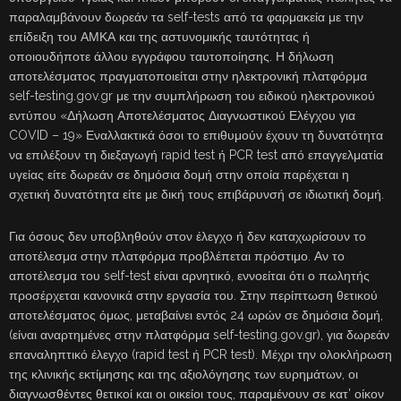
παραλαμβάνουν δωρεάν τα self-tests από τα φαρμακεία με την
επίδειξη του ΑΜΚΑ και της αστυνομικής ταυτότητας ή
οποιουδήποτε άλλου εγγράφου ταυτοποίησης. Η δήλωση
αποτελέσματος πραγματοποιείται στην ηλεκτρονική πλατφόρμα
self-testing.gov.gr με την συμπλήρωση του ειδικού ηλεκτρονικού
εντύπου «Δήλωση Αποτελέσματος Διαγνωστικού Ελέγχου για
COVID – 19» Εναλλακτικά όσοι το επιθυμούν έχουν τη δυνατότητα
να επιλέξουν τη διεξαγωγή rapid test ή PCR test από επαγγελματία
υγείας είτε δωρεάν σε δημόσια δομή στην οποία παρέχεται η
σχετική δυνατότητα είτε με δική τους επιβάρυνσή σε ιδιωτική δομή.
Για όσους δεν υποβληθούν στον έλεγχο ή δεν καταχωρίσουν το
αποτέλεσμα στην πλατφόρμα προβλέπεται πρόστιμο. Αν το
αποτέλεσμα του self-test είναι αρνητικό, εννοείται ότι ο πωλητής
προσέρχεται κανονικά στην εργασία του. Στην περίπτωση θετικού
αποτελέσματος όμως, μεταβαίνει εντός 24 ωρών σε δημόσια δομή,
(είναι αναρτημένες στην πλατφόρμα self-testing.gov.gr), για δωρεάν
επαναληπτικό έλεγχο (rapid test ή PCR test). Μέχρι την ολοκλήρωση
της κλινικής εκτίμησης και της αξιολόγησης των ευρημάτων, οι
διαγνωσθέντες θετικοί και οι οικείοι τους, παραμένουν σε κατ’ οίκον