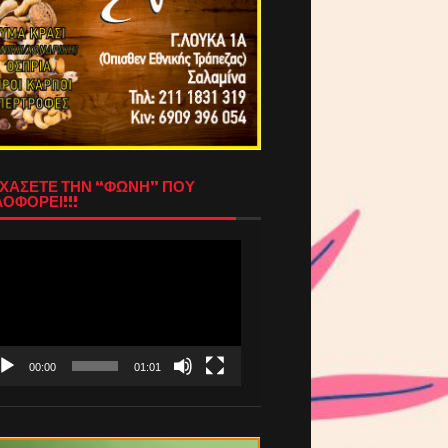
ΧΑΣΕΤΕ ΤΗΝ “ΦΩΝΗ” ΠΟΥ
ΟΦΟΡΕΙ!!!
όγραμμα
απαραγωγής
τεο
00:00
01:01