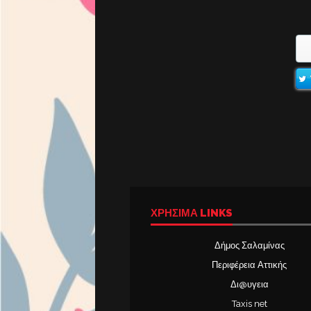
ΧΡΉΣΙΜΑ LINKS
Δήμος Σαλαμίνας
Περιφέρεια Αττικής
Δι@υγεια
Taxis net