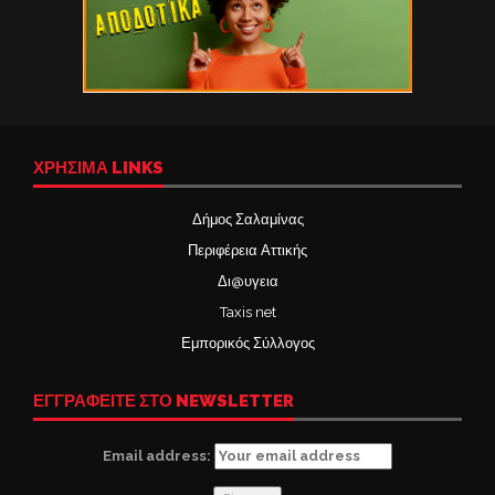
ΧΡΉΣΙΜΑ LINKS
Δήμος Σαλαμίνας
Περιφέρεια Αττικής
Δι@υγεια
Taxis net
Εμπορικός Σύλλογος
ΕΓΓΡΑΦΕΙΤΕ ΣΤΟ NEWSLETTER
Email address: