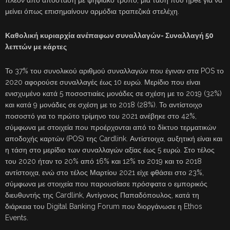
πλέον από απόσταση με ψηφιακό τρόπο, μία τάση που ήρθε για να
μείνει όπως επισημαίνουν αρμόδια τραπεζικά στελέχη.
Καθολική κυριαρχία ανέπαφων συναλλαγών- Συναλλαγή 50
λεπτών με κάρτες
Το 37% του συνολικού αριθμού συναλλαγών που έγιναν στα POS το
2020 αφορούσε συναλλαγές έως 10 ευρώ. Μερίδιο που είναι
ενισχυμένο κατά 5 ποσοστιαίες μονάδες σε σχέση με το 2019 (32%)
και κατά 9 μονάδες σε σχέση με το 2018 (28%). Το αντίστοιχο
ποσοστό για το πρώτο τρίμηνο του 2021 ανέβηκε στο 42%,
σύμφωνα με στοιχεία που προέρχονται από το δίκτυο τερματικών
αποδοχής καρτών (POS) της Cardlink. Αντίστοιχα, αυξητική είναι και
η τάση στο μερίδιο των συναλλαγών αξίας έως 5 ευρώ. Στο τέλος
του 2020 ήταν το 20% από 16% και 12% το 2019 και το 2018
αντίστοιχα, ενώ στο τέλος Μαρτίου 2021 είχε φθάσει στο 23%,
σύμφωνα με στοιχεία που παρουσίασε πρόσφατα ο εμπορικός
διευθυντής της Cardlink, Αντίγονος Παπαδόπουλος, κατά τη
διάρκεια του Digital Banking Forum που διοργάνωσε η Ethos
Events.