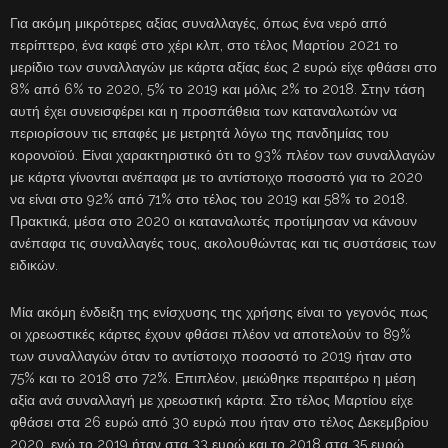
Για ακόμη μικρότερες αξίας συναλλαγές, όπως ένα νερό από
περίπτερο, ένα καφέ στο χέρι κλπ, στο τέλος Μαρτίου 2021 το
μερίδιο των συναλλαγών με κάρτα αξίας έως 2 ευρώ είχε φθάσει στο
8% από 6% το 2020, 5% το 2019 και μόλις 2% το 2018. Στην τάση
αυτή έχει συνεισφέρει και η προσπάθεια των καταναλωτών να
περιορίσουν τις επαφές με μετρητά λόγω της πανδημίας του
κορονοϊού. Είναι χαρακτηριστικό ότι το 93% πλέον των συναλλαγών
με κάρτα γίνονται ανέπαφα με το αντίστοιχο ποσοστό για το 2020
να είναι στο 92% από 71% στο τέλος του 2019 και 58% το 2018.
Πρακτικά, μέσα στο 2020 οι καταναλωτές προτίμησαν να κάνουν
ανέπαφα τις συναλλαγές τους, ακολουθώντας και τις συστάσεις των
ειδικών.
Μία ακόμη ένδειξη της ενίσχυσης της χρήσης είναι το γεγονός πως
οι χρεωστικές κάρτες έχουν φθάσει πλέον να αποτελούν το 89%
των συναλλαγών όταν το αντίστοιχο ποσοστό το 2019 ήταν στο
75% και το 2018 στο 72%. Επιπλέον, μειώθηκε περαιτέρω η μέση
αξία ανά συναλλαγή με χρεωστική κάρτα. Στο τέλος Μαρτίου είχε
φθάσει στα 26 ευρώ από 30 ευρώ που ήταν στο τέλος Δεκεμβρίου
2020, ενώ το 2019 ήταν στα 33 ευρώ και το 2018 στα 35 ευρώ.