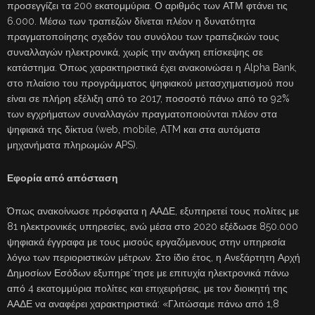
προσεγγίζει τα 200 εκατομμύρια. Ο αριθμός των ΑΤΜ φτάνει τις
6.000. Μέσω των τραπεζών δίνεται πλέον η δυνατότητα
πραγματοποίησης σχεδόν του συνόλου των τραπεζικών τους
συναλλαγών ηλεκτρονικά, χωρίς την ανάγκη επίσκεψης σε
κατάστημα. Όπως χαρακτηριστικά έχει ανακοινώσει η Alpha Bank,
στο πλαίσιο του προγράμματος ψηφιακού μετασχηματισμού που
είναι σε πλήρη εξέλιξη από το 2017, ποσοστό πάνω από το 92%
των εγχρήματων συναλλαγών πραγματοποιούνται πλέον στα
ψηφιακά της δίκτυα (web, mobile, ATM και στα αυτόματα
μηχανήματα πληρωμών ΑPS).
Εφορία από απόσταση
Όπως ανακοίνωσε πρόσφατα η ΑΑΔΕ, εξυπηρετεί τους πολίτες με
81 ηλεκτρονικές υπηρεσίες, ενώ μέσα στο 2020 εξέδωσε 850.000
ψηφιακά έγγραφα με τους μισούς εργαζόμενους στην υπηρεσία
λόγω των περιοριστικών μέτρων. Στο ίδιο έτος, η Ανεξάρτητη Αρχή
Δημοσίων Εσόδων εξυπηρε΄τησε με επιτυχία ηλεκτρονικά πάνω
από 4 εκατομμύρια πολίτες και επιχειρήσεις, με τον διοικητή της
ΑΑΔΕ να αναφέρει χαρακτηριστικά: «Γλιτώσαμε πάνω από 1,8