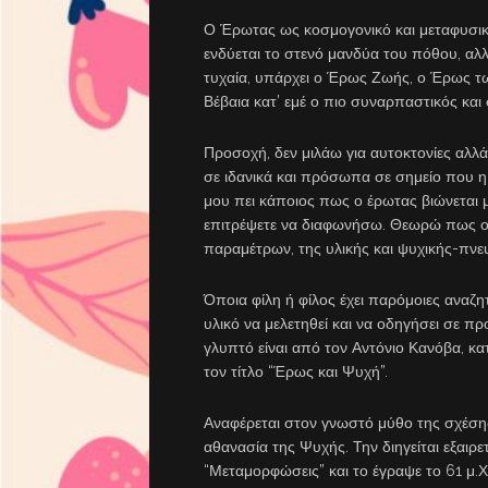
Ο Έρωτας ως κοσμογονικό και μεταφυσικό 
ενδύεται το στενό μανδύα του πόθου, αλλ
τυχαία, υπάρχει ο Έρως Ζωής, ο Έρως τ
Βέβαια κατ’ εμέ ο πιο συναρπαστικός και
Προσοχή, δεν μιλάω για αυτοκτονίες αλλ
σε ιδανικά και πρόσωπα σε σημείο που η
μου πει κάποιος πως ο έρωτας βιώνεται μ
επιτρέψετε να διαφωνήσω. Θεωρώ πως ο 
παραμέτρων, της υλικής και ψυχικής-πνε
Όποια φίλη ή φίλος έχει παρόμοιες αναζ
υλικό να μελετηθεί και να οδηγήσει σε πρ
γλυπτό είναι από τον Αντόνιο Κανόβα, κ
τον τίτλο “Έρως και Ψυχή”.
Αναφέρεται στον γνωστό μύθο της σχέση
αθανασία της Ψυχής. Την διηγείται εξαιρε
“Μεταμορφώσεις” και το έγραψε το 61 μ.Χ