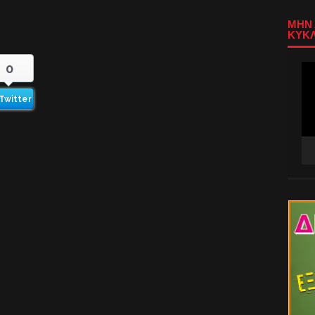
ΜΗΝ 
ΚΥΚΛ
0
Πρ
Αν
Βίν
Twitter