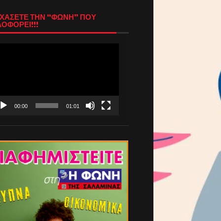
ΧΑΣΕΤΕ ΤΗΝ “ΦΩΝΗ” ΠΟΥ
ΟΦΟΡΕΙ!!!
όγραμμα
απαραγωγής
τεο
00:00
01:01