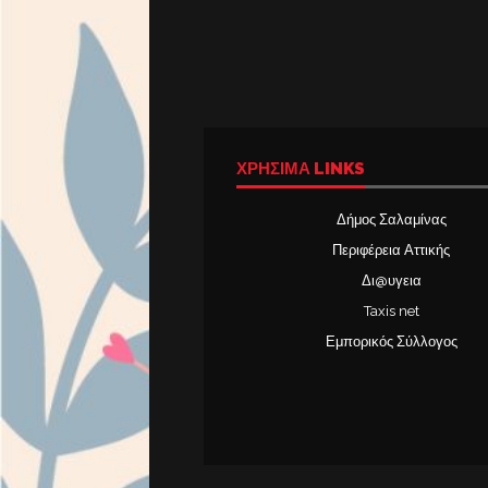
ΧΡΉΣΙΜΑ LINKS
Δήμος Σαλαμίνας
Περιφέρεια Αττικής
Δι@υγεια
Taxis net
Εμπορικός Σύλλογος