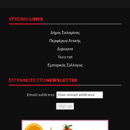
ΧΡΉΣΙΜΑ LINKS
Δήμος Σαλαμίνας
Περιφέρεια Αττικής
Δι@υγεια
Taxis net
Εμπορικός Σύλλογος
ΕΓΓΡΑΦΕΙΤΕ ΣΤΟ NEWSLETTER
Email address: