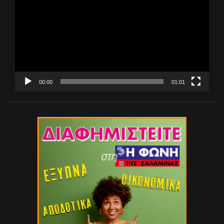
Βίντεο
00:00
01:01