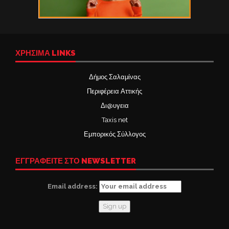
ΧΡΉΣΙΜΑ LINKS
Δήμος Σαλαμίνας
Περιφέρεια Αττικής
Δι@υγεια
Taxis net
Εμπορικός Σύλλογος
ΕΓΓΡΑΦΕΙΤΕ ΣΤΟ NEWSLETTER
Email address: