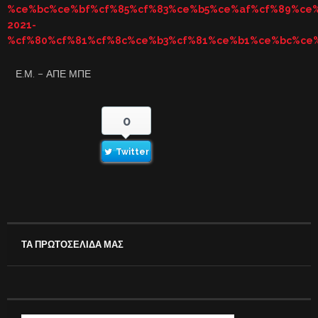
%ce%bc%ce%bf%cf%85%cf%83%ce%b5%ce%af%cf%89%ce
2021-
%cf%80%cf%81%cf%8c%ce%b3%cf%81%ce%b1%ce%bc%ce
Ε.Μ. – ΑΠΕ ΜΠΕ
0
Twitter
ΤΑ ΠΡΩΤΟΣΕΛΙΔΑ ΜΑΣ