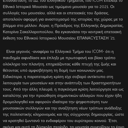
Επανάσταση, το ΔΣ του Ελληνικού Τμήματος του ICOM επέλεξε το
Εθνικό Ιστορικό Μουσείο ως τιμώμενο μουσείο για το 2021. Οι
συλλογές του μουσείου, αλλά και οι επετειακές του δράσεις,
αποτελούν αφορμή για αναστοχασμό της ιστορίας της χώρας με το
βλέμμα στο μέλλον. Αύριο, η Πρόεδρος της Ελληνικής Δημοκρατίας,
Κατερίνα Σακελλαροπούλου, θα εγκαινιάσει την κεντρική επετειακή
έκθεση του Εθνικού Ιστορικού Μουσείου ΕΠΑΝΑCΥΣΤΑΣΗ ’21.
Είναι γεγονός -αναφέρει το Ελληνικό Τμήμα του ICOM- ότι η
πανδημία αιφνιδίασε και έπληξε με πρωτοφανή και βίαιο τρόπο
ολόκληρο τον πλανήτη, επηρεάζοντας κάθε πτυχή της ζωής και
θέτοντας υπό αμφισβήτηση τη δομή των κοινωνιών μας.
Ειδικότερα, η παρατεταμένη κρίση είχε σοβαρό αντίκτυπο στη
λειτουργία των μουσείων και στην ανάπτυξη των δραστηριοτήτων
τους. Από την άλλη πλευρά, η παγκόσμια κρίση λειτούργησε και ως
καταλύτης για την προώθηση σημαντικών αλλαγών που είχαν ήδη
δρομολογηθεί και αφορούν ιδιαίτερα την ψηφιοποίηση των
μουσειακών συλλογών και την αναζήτηση νέων τρόπων ανάδειξης
της πολιτιστικής κληρονομιάς και της σύγχρονης δημιουργίας, ώστε
να κρατηθεί ζωντανό το ενδιαφέρον του ευρύτερου κοινού. Έτσι,
ακόμη και αυτή τη δύσκολη περίοδο, τα μουσεία συνεχίζουν το έργο