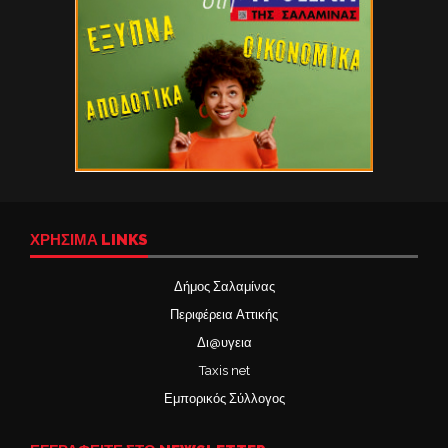
ΧΡΉΣΙΜΑ LINKS
Δήμος Σαλαμίνας
Περιφέρεια Αττικής
Δι@υγεια
Taxis net
Εμπορικός Σύλλογος