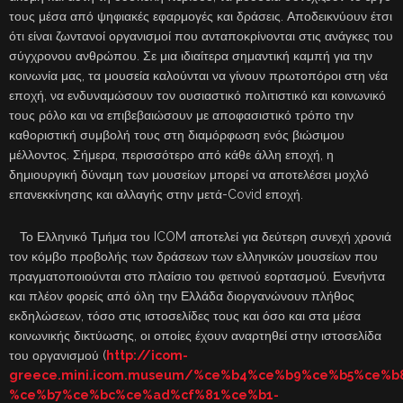
τους μέσα από ψηφιακές εφαρμογές και δράσεις. Αποδεικνύουν έτσι
ότι είναι ζωντανοί οργανισμοί που ανταποκρίνονται στις ανάγκες του
σύγχρονου ανθρώπου. Σε μια ιδιαίτερα σημαντική καμπή για την
κοινωνία μας, τα μουσεία καλούνται να γίνουν πρωτοπόροι στη νέα
εποχή, να ενδυναμώσουν τον ουσιαστικό πολιτιστικό και κοινωνικό
τους ρόλο και να επιβεβαιώσουν με αποφασιστικό τρόπο την
καθοριστική συμβολή τους στη διαμόρφωση ενός βιώσιμου
μέλλοντος. Σήμερα, περισσότερο από κάθε άλλη εποχή, η
δημιουργική δύναμη των μουσείων μπορεί να αποτελέσει μοχλό
επανεκκίνησης και αλλαγής στην μετά-Covid εποχή.
Το Ελληνικό Τμήμα του ICOM αποτελεί για δεύτερη συνεχή χρονιά
τον κόμβο προβολής των δράσεων των ελληνικών μουσείων που
πραγματοποιούνται στο πλαίσιο του φετινού εορτασμού. Ενενήντα
και πλέον φορείς από όλη την Ελλάδα διοργανώνουν πλήθος
εκδηλώσεων, τόσο στις ιστοσελίδες τους και όσο και στα μέσα
κοινωνικής δικτύωσης, οι οποίες έχουν αναρτηθεί στην ιστοσελίδα
του οργανισμού (
http://icom-
greece.mini.icom.museum/%ce%b4%ce%b9%ce%b5%ce%
%ce%b7%ce%bc%ce%ad%cf%81%ce%b1-