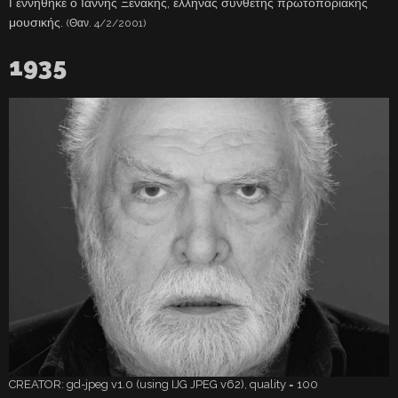
Γεννήθηκε ο Ιάννης Ξενάκης, έλληνας συνθέτης πρωτοποριακής
μουσικής.
(Θαν. 4/2/2001)
1935
CREATOR: gd-jpeg v1.0 (using IJG JPEG v62), quality = 100