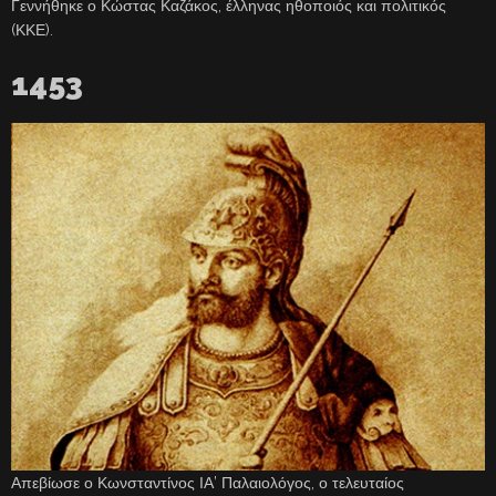
Γεννήθηκε ο Κώστας Καζάκος, έλληνας ηθοποιός και πολιτικός
(ΚΚΕ).
1453
Απεβίωσε ο Κωνσταντίνος ΙΑ’ Παλαιολόγος, ο τελευταίος