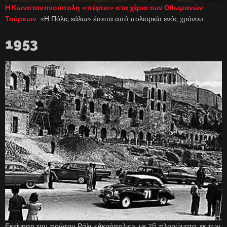
Η Κωνσταντινούπολη «πέφτει» στα χέρια των Οθωμανών
Τούρκων
. «Η Πόλις εάλω» έπειτα από πολιορκία ενός χρόνου.
1953
Εκκίνηση του πρώτου Ράλι «Ακρόπολις», με 26 πληρώματα, εκ των