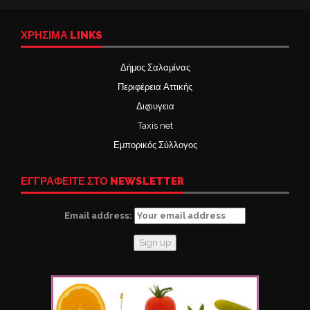
ΧΡΉΣΙΜΑ LINKS
Δήμος Σαλαμίνας
Περιφέρεια Αττικής
Δι@υγεια
Taxis net
Εμπορικός Σύλλογος
ΕΓΓΡΑΦΕΙΤΕ ΣΤΟ NEWSLETTER
Email address: