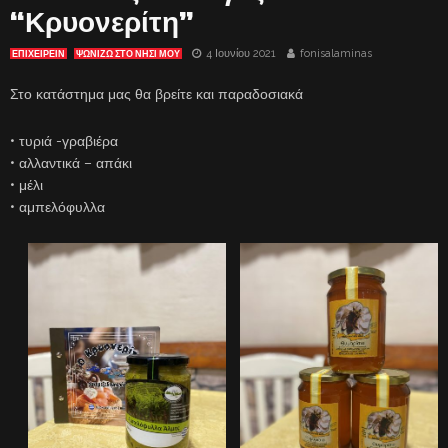
“Κρυονερίτη”
4 Ιουνίου 2021
fonisalaminas
ΕΠΙΧΕΙΡΕΙΝ
ΨΩΝΊΖΩ ΣΤΟ ΝΗΣΊ ΜΟΥ
Στο κατάστημα μας θα βρείτε και παραδοσιακά
• τυριά -γραβιέρα
• αλλαντικά – απάκι
• μέλι
• αμπελόφυλλα