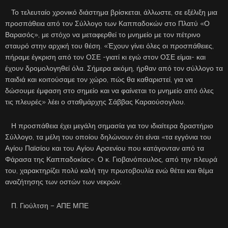
Το τελευταίο χρονικό διάστημα βρίσκεται, άλλωστε, σε εξέλιξη μια
προσπάθεια από τον Σύλλογο των Καππαδοκών στο Πλατύ «Ο
Βαρασός», με στόχο να μεταφερθεί το μνημείο με τον πέτρινο
σταυρό στην αρχική του θέση. «Έχουν γίνει όλες οι προσπάθειες,
πήραμε έγκριση από τον ΟΣΕ -γιατί κι εγώ στον ΟΣΕ είμαι- και
έχουν δρομολογηθεί όλα. Σήμερα ακόμη, ήρθαν από τον σύλλογο τα
παιδιά και κοιτούσαμε τον χώρο, πώς θα καθαριστεί, για να
δώσουμε έμφαση στο σημείο και να φαίνεται το μνημείο από όλες
τις πλευρές» λέει ο σταθμάρχης Σάββας Καραούσογλου.
Η προσπάθεια έχει μεγάλη σημασία για τον ιδιαίτερα δραστήριο
Σύλλογο, τα μέλη του οποίου δηλώνουν ότι είναι «τα εγγόνια του
Αγίου Παϊσίου και του Αγίου Αρσενίου που κατάγονταν από τα
Φάρασα της Καππαδοκίας». Ο κ. Γιοβανόπουλος, από την πλευρά
του, χαρακτηρίζει πολύ καλή την πρωτοβουλία ενώ θέτει και θέμα
αναζήτησης των οστών των νεκρών.
Π. Γιούλτση – ΑΠΕ ΜΠΕ