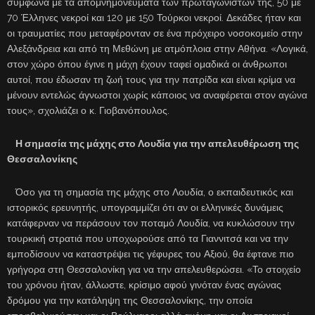
σύμφωνα με τα απομνημονεύματα των πρωταγωνιστών της, 50 με
70 Έλληνες νεκροί και 120 με 150 Τούρκοι νεκροί. Δεκάδες ήταν και
οι τραυματίες που μεταφέρονταν σε ένα πρόχειρο νοσοκομείο στην
Αλεξάνδρεια και από τη Μεθώνη με ατμόπλοια στην Αθήνα. «Λογικά,
στον χώρο όπου έγινε η μάχη έχουν ταφεί ομαδικά οι άνθρωποι
αυτοί, που έδωσαν τη ζωή τους για την πατρίδα και είναι κρίμα να
μένουν εντελώς άγνωστοι χωρίς κάποιος να αναφέρεται στον αγώνα
τους», σχολιάζει ο κ. Γιοβανόπουλος.
Η σημασία της μάχης στο Λουδία για την απελευθέρωση της
Θεσσαλονίκης
Όσο για τη σημασία της μάχης στο Λουδία, ο εκπαιδευτικός και
ιστορικός ερευνητής, υπογραμμίζει ότι αν οι ελληνικές δυνάμεις
κατάφερναν να περάσουν τον ποταμό Λουδία, να κυκλώσουν την
τουρκική στρατιά που υποχωρούσε από τα Γιαννιτσά και να την
εμποδίσουν να καταστρέψει τις γέφυρες του Αξιού, θα έφτανε πιο
γρήγορα στη Θεσσαλονίκη για να την απελευθερώσει. «Το στοιχείο
του χρόνου ήταν, άλλωστε, κρίσιμο αφού γινόταν ένας αγώνας
δρόμου για την κατάληψη της Θεσσαλονίκης, την οποία