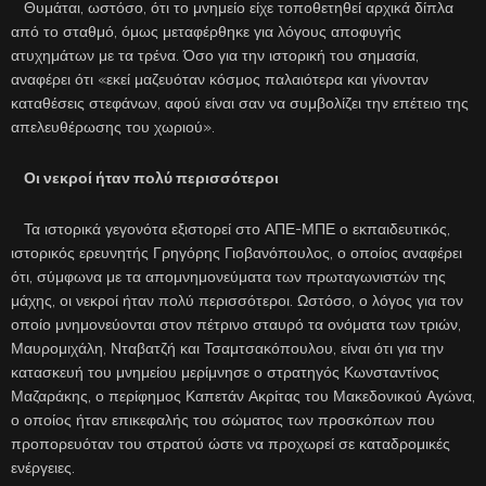
Θυμάται, ωστόσο, ότι το μνημείο είχε τοποθετηθεί αρχικά δίπλα
από το σταθμό, όμως μεταφέρθηκε για λόγους αποφυγής
ατυχημάτων με τα τρένα. Όσο για την ιστορική του σημασία,
αναφέρει ότι «εκεί μαζευόταν κόσμος παλαιότερα και γίνονταν
καταθέσεις στεφάνων, αφού είναι σαν να συμβολίζει την επέτειο της
απελευθέρωσης του χωριού».
Οι νεκροί ήταν πολύ περισσότεροι
Τα ιστορικά γεγονότα εξιστορεί στο ΑΠΕ-ΜΠΕ ο εκπαιδευτικός,
ιστορικός ερευνητής Γρηγόρης Γιοβανόπουλος, ο οποίος αναφέρει
ότι, σύμφωνα με τα απομνημονεύματα των πρωταγωνιστών της
μάχης, οι νεκροί ήταν πολύ περισσότεροι. Ωστόσο, ο λόγος για τον
οποίο μνημονεύονται στον πέτρινο σταυρό τα ονόματα των τριών,
Μαυρομιχάλη, Νταβατζή και Τσαμτσακόπουλου, είναι ότι για την
κατασκευή του μνημείου μερίμνησε ο στρατηγός Κωνσταντίνος
Μαζαράκης, ο περίφημος Καπετάν Ακρίτας του Μακεδονικού Αγώνα,
ο οποίος ήταν επικεφαλής του σώματος των προσκόπων που
προπορευόταν του στρατού ώστε να προχωρεί σε καταδρομικές
ενέργειες.