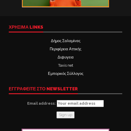
ΧΡΉΣΙΜΑ LINKS
Δήμος Σαλαμίνας
Περιφέρεια Αττικής
Δι@υγεια
Taxis net
Εμπορικός Σύλλογος
ΕΓΓΡΑΦΕΙΤΕ ΣΤΟ NEWSLETTER
Email address: