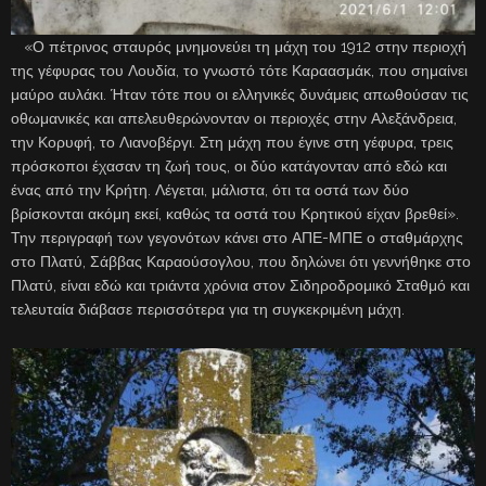
«Ο πέτρινος σταυρός μνημονεύει τη μάχη του 1912 στην περιοχή
της γέφυρας του Λουδία, το γνωστό τότε Καραασμάκ, που σημαίνει
μαύρο αυλάκι. Ήταν τότε που οι ελληνικές δυνάμεις απωθούσαν τις
οθωμανικές και απελευθερώνονταν οι περιοχές στην Αλεξάνδρεια,
την Κορυφή, το Λιανοβέργι. Στη μάχη που έγινε στη γέφυρα, τρεις
πρόσκοποι έχασαν τη ζωή τους, οι δύο κατάγονταν από εδώ και
ένας από την Κρήτη. Λέγεται, μάλιστα, ότι τα οστά των δύο
βρίσκονται ακόμη εκεί, καθώς τα οστά του Κρητικού είχαν βρεθεί».
Την περιγραφή των γεγονότων κάνει στο ΑΠΕ-ΜΠΕ ο σταθμάρχης
στο Πλατύ, Σάββας Καραούσογλου, που δηλώνει ότι γεννήθηκε στο
Πλατύ, είναι εδώ και τριάντα χρόνια στον Σιδηροδρομικό Σταθμό και
τελευταία διάβασε περισσότερα για τη συγκεκριμένη μάχη.