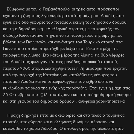
Σύμφωνα με τον κ. Γιοβανόπουλο, οι τρεις αυτοί πρόσκοποι
έχασαν τη ζωή τους λίγο νωρίτερα από τη μάχη του Λουδία, που
έγινε στις δύο γέφυρες του ποταμού, εκείνη του δημόσιου δρόμου
και τη σιδηροδρομική. «Η ελληνική στρατιά, με επικεφαλής τον
διάδοχο Κωνσταντίνο, πήγε από το πάνω μέρος της λίμνης, του
βάλτου των Γιαννιτσών και συνάντησε τον Τουρκικό στρατό στα
Γιαννιτσά ο οποίος παρατάχθηκε δεξιά στο Πάικο και μέχρι τις
παρυφές της λίμνης. Στο κάτω μέρος της λίμνης, τις δύο γέφυρες
του Λουδία τις φύλαγαν κάποιες μονάδες τουρκικού στρατού,
περίπου 3000 άτομα. Διατάχθηκε τότε η 7η μεραρχία που ερχόταν
από την περιοχή της Κατερίνης να καταλάβει τις γέφυρες του
ποταμού Λουδία και να υπερφαλαγγίσει τον εχθρό ώστε να
κυκλωθούν τα άκρα της εχθρικής παράταξης. Έτσι έγινε η μάχη στις
20 Οκτωβρίου του 1912, ταυτόχρονα και στη σιδηροδρομική γέφυρα
και στη γέφυρα του δημόσιου δρόμου», αναφέρει χαρακτηριστικά.
Η μάχη διήρκησε επτά με οκτώ ώρες και στο τέλος ο τουρκικός
στρατός υποχώρησε και οι ελληνικές δυνάμεις πέρασαν και
κατέλαβαν το χωριό Άδενδρο. Ο απολογισμός της άλλωστε ήταν,