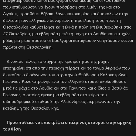
εποφθαλμιούσαν και οι Βούλγαροι αλλά ακόμη και οι Αυστριακοί
που επιθυμούσαν να έχουν πρόσβαση στο λιμάνι της και στο
Αιγαίο», προσθέτει. Βέβαια, λόγω κακοκαιρίας και δυσκολιών στην
διέλευση των ελληνικών δυνάμεων, η προέλασή τους προς τη
Θεσσαλονίκη καθυστέρησε και τελικά η πόλη απελευθερώθηκε στις
27 Οκτωβρίου, μια εβδομάδα μετά τη μάχη στο Λουδία και ευτυχώς
μόλις μία μέρα προτού οι Βούλγαροι καταφέρουν να φτάσουν εκείνοι
πρώτοι στη Θεσσαλονίκη.
Δίνοντας, τέλος, το στίγμα της κρισιμότητας της μάχης,
επισημαίνει ότι από την περιοχή πέρασε και το τάγμα Ακριτών που
διοικούσε ο δισέγγονος του στρατηγού Θεόδωρου Κολοκοτρώνη,
Γεώργιος Κολοκοτρώνης ενώ τον ελληνικό στρατό ακολουθούσε
μετά τις μάχες στο Λουδία και στα Γιαννιτσά και ο ίδιος ο Βασιλιάς
Γεώργιος, ο οποίος έμεινε μια εβδομάδα στο κτίριο του
σιδηροδρομικού σταθμού της Αλεξάνδρειας περιμένοντας την
κατάληψη της Θεσσαλονίκης.
Προσπάθειες να επιστρέψει ο πέτρινος σταυρός στην αρχική
του θέση