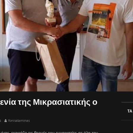
ενία της Μικρασιατικής ο
ΤΑ
1
fonisalaminas
ίνας, εκφράζει τις θερμές του ευχαριστίες σε όλη την