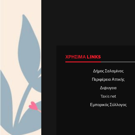
ΧΡΉΣΙΜΑ LINKS
Δήμος Σαλαμίνας
Περιφέρεια Αττικής
Δι@υγεια
Taxis net
Εμπορικός Σύλλογος