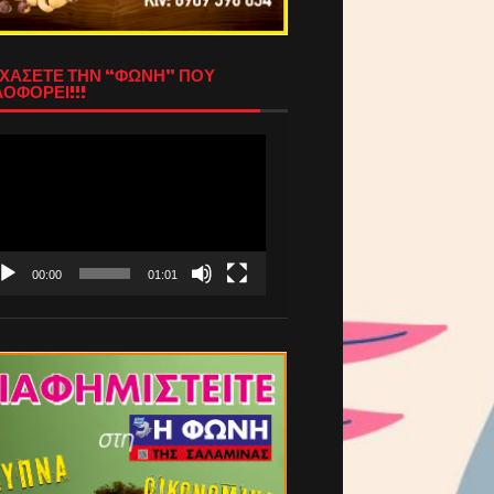
ΧΑΣΕΤΕ ΤΗΝ “ΦΩΝΗ” ΠΟΥ
ΟΦΟΡΕΙ!!!
όγραμμα
απαραγωγής
τεο
00:00
01:01