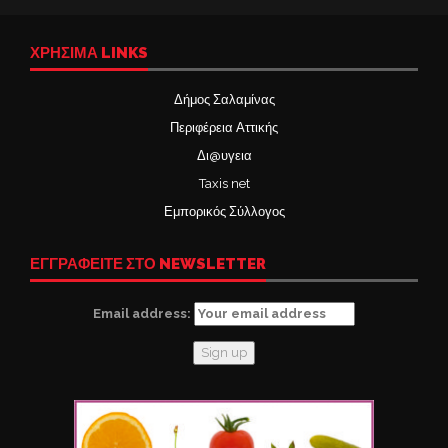
ΧΡΉΣΙΜΑ LINKS
Δήμος Σαλαμίνας
Περιφέρεια Αττικής
Δι@υγεια
Taxis net
Εμπορικός Σύλλογος
ΕΓΓΡΑΦΕΙΤΕ ΣΤΟ NEWSLETTER
Email address: