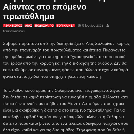
Αίαντας στο επόμενο
πρωτάθλημα
8 Ιουνίου 2021
ΑΘΛΗΤΙΣΜΟΣ
ΑΊΑΣ
ΠΟΔΟΣΦΑΙΡΟ
ΤΟΠΙΚΑ ΝΕΑ
fonisalaminas
Σοβαρά παράπονα από την διαιτησία έχει ο Αίας Σαλαμίνας, κυρίως
από την επανέναρξη του πρωταθλήματος και έπειτα. Παράγοντες
της ομάδας μιλάνε για συστηματικά “χειρουργεία” που ουσιαστικά
τον έριξαν από την κορυφή και την διεκδίκηση της ανόδου. Δεν θα
επεκταθούμε σε συγκεκριμένες φάσεις που άλλωστε έχουν καθαρά
φανεί στα παιχνίδια που υπήρχε τηλεοπτική κάλυψη.
Το φίλαθλο κοινό όμως της Σαλαμίνας είναι εξαγριωμένο. Σίγουρα
δεν ζητάει σε καμιά περίπτωση να ευνοηθεί η ομάδα. Άλλωστε κάτι
τέτοιο δεν συνάδει με το ήθος του Αίαντα. Αυτό όμως που ζητάει
είναι μια ακριβοδίκαιη διαιτησία στο επόμενο πρωτάθλημα. Για να
καταλάβει ο φίλαθλος κόσμος γιατί ακριβώς μιλάνε στη Σαλαμίνα
δείτε το παρακάτω βίντεο από ένα τελείως αδιάφορο παιχνίδι όπου
όλα είχαν κριθεί και για τις δύο ομάδες. Στην φάση που θα δείτε ή