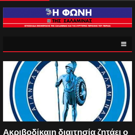
Ακριβοδίκαιη διαιτησία ζητάει ο