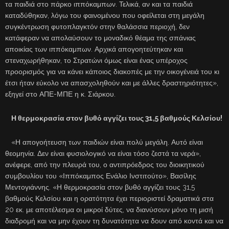
τα παιδιά στο πάρκο ιππόκαμπων. Τελικά, αν και τα παιδιά
καταδύθηκαν, λόγω του φαινομένου που οφείλεται στη μεγάλη
συγκέντρωση φυτοπλαγκτόν στην θαλάσσια περιοχή, δεν
κατάφεραν να απολαύσουν το μοναδικό θέαμα της σπάνιας
αποικίας των ιππόκαμπων. Αρχικά απογοητεύτηκαν και
στεναχωρήθηκαν, το Στρατώνι όμως είναι ένας υπέροχος
προορισμός για να κάνει κάποιος διακοπές με την οικογένειά του κι
έτσι ήταν εύκολο να απασχοληθούν και με άλλες δραστηριότητες»,
εξηγεί στο ΑΠΕ-ΜΠΕ η κ. Σιάρκου.
Η θερμοκρασία στον βυθό αγγίζει τους 31,5 βαθμούς Κελσίου!
«Η απογοήτευση των παιδιών είναι πολύ μεγάλη. Αυτό είναι
θεομηνία. Δεν είναι φυσιολογικό να είναι τόσο ζεστά τα νερά»,
ανέφερε, από την πλευρά του, ο αντιπρόεδρος του διοικητικού
συμβουλίου του «Ιππόκαμπος Ενάλιο Ινστιτούτο», Βασίλης
Μεντογιάννης. «Η θερμοκρασία στον βυθό αγγίζει τους 31,5
βαθμούς Κελσίου και η ορατότητα έχει περιοριστεί δραματικά στα
20 εκ. με αποτέλεσμα οι μικροί δύτες, να διανύσουν μόνο τη μισή
διαδρομή και να μην έχουν τη δυνατότητα να δουν από κοντά και να