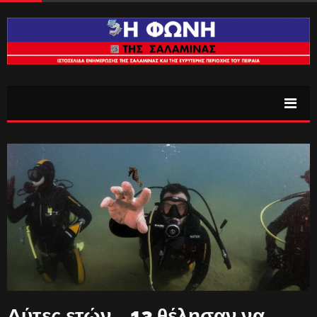
Δύτες ετών …13 θέλησαν να