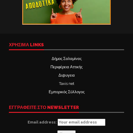
ΧΡΉΣΙΜΑ LINKS
Δήμος Σαλαμίνας
Περιφέρεια Αττικής
Δι@υγεια
Taxis net
Εμπορικός Σύλλογος
ΕΓΓΡΑΦΕΙΤΕ ΣΤΟ NEWSLETTER
Email address: