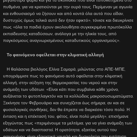
μεγαλύτερα ψάρια και για τα σκοινάκια που είναι τοποθετημένα στο
πυθμένα, για να κρατιούνται με την ουρά τους. Περίμεναν με αγωνία
και ενθουσιασμό να ζήσουν και από κοντά όλα αυτά που είδαν,
δυστυχώς όμως τελικά αυτό δεν ήταν εφικτό», τόνισε και διευκρίνισε
πως «όλα τα παιδιά έχουν ακολουθήσει συγκεκριμένα πρωτόκολλα
εκπαίδευσης καταδύσεων, ανάλογα με την ηλικία τους, από
παγκόσμιους αναγνωρισμένους καταδυτικούς οργανισμούς».
Το φαινόμενο οφείλεται στην κλιματική αλλαγή
Η θαλάσσια βιολόγος Ελίνα Σαμαρά, μιλώντας στο ΑΠΕ-ΜΠΕ,
υπογράμμισε πως το φαινόμενο αυτό οφείλεται στην κλιματική
αλλαγή, στην αύξηση της θερμοκρασίας του νερού και στην
ανάμειξη των υδάτων. «Είναι κάτι που συμβαίνει κάθε χρόνο,
αυξάνεται το φυτοπλαγκτόν και τα κολλώδεις μακροσυσωματώματα.
Ξεκίνησε τον Φεβρουάριο και συνεχίζεται έως σήμερα, αν και σε
φυσιολογικές συνθήκες, δεν θα έπρεπε να διαρκέσει τόσο πολύ. Η
ένταση και η επέκτασή του, φέτος, είναι πολύ μεγάλη», επισήμανε
εξηγώντας πως «περιμένουμε τα μελτέμια, για να γίνει ανάμειξη των
υδάτων και να διασπαστεί. Η ορατότητα, εξαιτίας αυτού του
φαινομένου, είναι εξαιρετικά χαμηλή και δυσκολεύει την εντόπιση