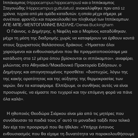
Ιππόκαμπος (Hippocampus hippocampus) και ο Ιππόκαμπος
Σταγονώδης (Hippocampus guttulatus), ανακαλύφθηκε πριν από 12
χρόνια, τυχαία από μία ομάδα καταδυτών, η οποία μέχρι σήμερα, με
συνέπεια, φροντίζει και παρακολουθεί τον πληθυσμό των Ιππόκαμπων.
ΑΠΕ-ΜΠΕ/ΜΕΝΤΟΓΙΑΝΝΗΣ ΒΑΣΙΛΗΣ/Denea Buckingham
Ο Γιάννος, ο Δημήτρης, η Νεφέλη και ο Μαρίνος καταδύθηκαν,
μέχρι τη μέση της διαδρομής χωρίς να καταφέρουν να έρθουν κοντά
στους ξεχωριστούς θαλάσσιους δράκους. «Ήμασταν όλοι
χαρούμενοι και ενθουσιασμένοι που θα πραγματοποιούσαμε μια
κατάδυση στα 12 μέτρα όπου βρίσκονται οι ιππόκαμποι», αναφέρει,
μιλώντας στο Αθηναϊκό/Μακεδονικό Πρακτορείο Ειδήσεων, ο
Δημήτρης και απογοητευμένος προσθέτει: «δυστυχώς, λόγω της
της κακής ορατότητας και της αύξησης της θερμοκρασίας των
νερών, δεν τα καταφέραμε. Ελπίζουμε, οι συνθήκες αυτές να είναι
προσωρινές, να είμαστε πιο τυχεροί και την επόμενη φορά να πάνε
όλα καλά».
Η ηθοποιός Θεοδώρα Σιάρκου είναι μία από τις μητέρες που
συνόδευσαν τα παιδιά τους σ’ αυτό το μοναδικό ταξίδι που τελικά
δεν είχε τον προορισμό που θα ήθελαν. «Υπήρχε έντονος
ενθουσιασμός που θα είχαμε τη δυνατότητα να παρακολουθήσουμε