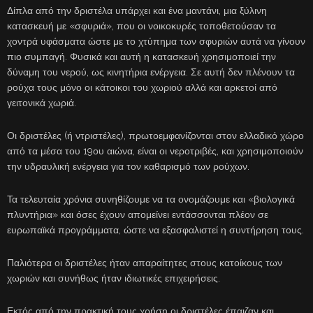
Δίπλα από την δριστέλα υπάρχει και ένα μαντάνι, μια ξύλινη
κατασκευή με «σφυριά», που οι νοικοκυρές τοποθετούσαν τα
χοντρά υφάσματα ώστε με το χτύπημα των σφυριών αυτά να γίνουν
πιο συμπαγή. Φυσικά και αυτή η κατασκευή χρησιμοποιεί την
δύναμη του νερού, ως κινητήρια ενέργεια. Σε αυτή δεν πλένουν τα
ρούχα τους μόνο οι κάτοικοι του χωριού αλλά και αρκετοί από
γειτονικά χωριά.
Οι δριστέλες (ή ντριστέλες), πρωτοεμφανίζονται στον ελλαδικό χώρο
από τα μέσα του 19ου αιώνα, είναι οι νεροτριβές, και χρησιμοποιούν
την υδραυλική ενέργεια για τον καθαρισμό των ρούχων.
Τα τελευταία χρόνια συνηθίζουμε να τα ονομάζουμε και «βιολογικά
πλυντήρια» και όσες έχουν απομείνει εντάσσονται πλέον σε
ευρωπαϊκά προγράμματα, ώστε να εξασφαλιστεί η συντήρηση τους.
Παλιότερα οι δριστέλες ήταν απαραίτητες στους κατοίκους των
χωριών και συνήθως ήταν ιδιωτικές επιχειρήσεις.
Εκτός από την πρακτική τους χρήση οι δριστέλες έπαιζαν και