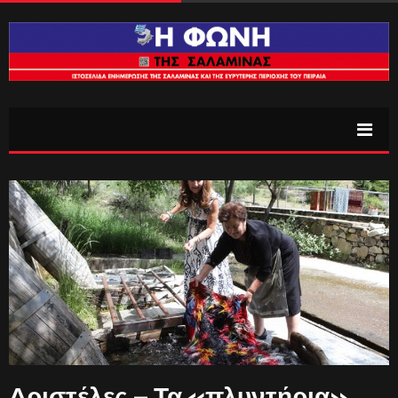
Δριστέλες – Τα «πλυντήρια»