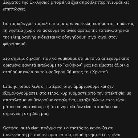
Σώματος της Εκκλησίας μπορεί να έχει απρόβλεπτες πνευματικές
επιπτώσεις.
Για παράδειγμα, παρόλο που μπορεί να εκκλησιαζόμαστε, τηρώντας
τη νηστεία χωρίς να ασκούμε τις αγίες αρετές της ταπείνωσης και
της ελεημοσύνης ενδέχεται να οδηγηθούμε, σιγά-σιγά, στον
φαρισαϊσμό.
Στο σημείο, δηλαδή, που να νομίζουμε ότι με το να απέχουμε από
ορισμένα φαγητά εκτελούμε το “καθήκον” μας και είμαστε άξιοι να
σταθούμε ενώπιον του φοβερού βήματος του Χριστού.
Επίσης, όπως λένε οι Πατέρες, όταν αμαρτάνουμε και δεν
εξομολογούμαστε, στο τέλος, κυριευόμαστε από την απελπισία, με
αποτέλεσμα να θεωρούμε εσφαλμένα, μεταξύ άλλων, πως είναι
μάταιο να νηστεύουμε ή ότι η νηστεία δεν είναι σπουδαία και
σημαντική στη ζωή μας.
Ωστόσο, αυτό είναι πράγμα που ο πιστός το κανονίζει σε
συνεννόηση με τον πνευματικό του, αφού η νηστεία δεν είναι