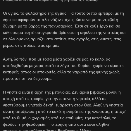
Οι υγιείς, το φυλακτήριο της υγείας. Για τούτο οι πιο έμπειροι με τη
νηστεία αφαιρούν το πλεονάζον πάχος, ώστε να μη συντριβεί η
δύναμη με το βάρος της παχυσαρκίας. Έτσι σε κάθε έργο και σε
κάθε σωματική ιδιοσυγκρασία βρίσκεται η ωφέλεια της νηστείας και
σε όλα ομοίως αρμόζει, στα σπίτια, στις αγορές, στις νύκτες, στις
μέρες, στις πόλεις, στις ερημιές.
Αυτή, λοιπόν, που με τόσα μέσα χαρίζει σε μας το καλό, ας
υποδεχθούμε με χαρά, κατά το λόγο του Κυρίου, χωρίς να είμαστε
κατηφείς, όπως οι υποκριτές, αλλά το χαρωπό της ψυχής χωρίς
προσποίηση να δείχνουμε.
Η νηστεία είναι η αρχή της μετανοίας. Δεν αρκεί βεβαίως μόνον η
αποχή από τις τροφές, για την επαινετή νηστεία, αλλά ας
νηστεύσουμε νηστεία δεκτή, ευάρεστη στον Θεό. Αληθινή νηστεία
είναι η αποξένωση από το κακό, η εγκράτεια της γλώσσας, η αποχή
από το θυμό, ο χωρισμός από τις επιθυμίες, την καταλαλιά, το
ψεύδος, την ψευδορκία. H στέρηση από αυτά είναι αληθινή
νηστεία…», προσθέτει ο Άγιος Βασίλειος ο Μέγας.