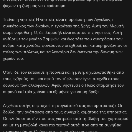
ψυχών τη ζωή μας να περάσουμε.
Τι είναι η νηστεία; Η νηστεία, είναι η ομοίωση των Αγγέλων, η
συγκάτοικος των δικαίων, η εγκράτεια της ζωής. Αυτή τον Μωϋσή
έκαμε νομοθέτη. O, δε, Σαμουήλ είναι καρπός της νηστείας. Αυτή
ανέθρεψε τον μεγάλο Σαμψών, και έως τότε που συντρόφευε τον
άνδρα, κατά χιλιάδες φονεύονταν οι εχθροί, και κατακρημνίζονταν οι
πύλες των πόλεων, και τα λιοντάρια δεν άντεχαν την δύναμη των
χεριών του.
Όταν, δε, τον κατέλαβε η πορνεία και η μέθη, αιχμαλωτίσθηκε από
τους εχθρούς του, και αφού τον τύφλωσαν έγινε παιχνίδι στους
δούλους των αλλοφύλων. Αφού νήστευσε ο Ηλίας σταμάτησε τον
ουρανό επί τρία χρόνια και έξι μήνες για να μη βρέξει.
Δεχθείτε αυτήν, οι φτωχοί, τη συγκάτοικό σας και ομοτράπεζο. Οι
δούλοι, την ανάπαυση από τους συνεχείς καμάτους της υπηρεσίας.
Οι πλούσιοι, αυτήν που σας γιατρεύει από τη βλάβη του χορτασμού
και με τη μεταβολή κάνει πιο τερπνά αυτά, που από τη συνήθεια
περιφρονούνται. Οι άρρωστοι, τη μητέρα της υγείας.