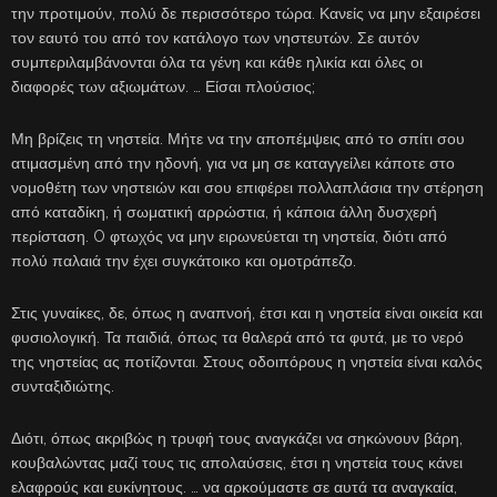
την προτιμούν, πολύ δε περισσότερο τώρα. Κανείς να μην εξαιρέσει
τον εαυτό του από τον κατάλογο των νηστευτών. Σε αυτόν
συμπεριλαμβάνονται όλα τα γένη και κάθε ηλικία και όλες οι
διαφορές των αξιωμάτων. … Είσαι πλούσιος;
Μη βρίζεις τη νηστεία. Μήτε να την αποπέμψεις από το σπίτι σου
ατιμασμένη από την ηδονή, για να μη σε καταγγείλει κάποτε στο
νομοθέτη των νηστειών και σου επιφέρει πολλαπλάσια την στέρηση
από καταδίκη, ή σωματική αρρώστια, ή κάποια άλλη δυσχερή
περίσταση. O φτωχός να μην ειρωνεύεται τη νηστεία, διότι από
πολύ παλαιά την έχει συγκάτοικο και ομοτράπεζο.
Στις γυναίκες, δε, όπως η αναπνοή, έτσι και η νηστεία είναι οικεία και
φυσιολογική. Τα παιδιά, όπως τα θαλερά από τα φυτά, με το νερό
της νηστείας ας ποτίζονται. Στους οδοιπόρους η νηστεία είναι καλός
συνταξιδιώτης.
Διότι, όπως ακριβώς η τρυφή τους αναγκάζει να σηκώνουν βάρη,
κουβαλώντας μαζί τους τις απολαύσεις, έτσι η νηστεία τους κάνει
ελαφρούς και ευκίνητους. … να αρκούμαστε σε αυτά τα αναγκαία,