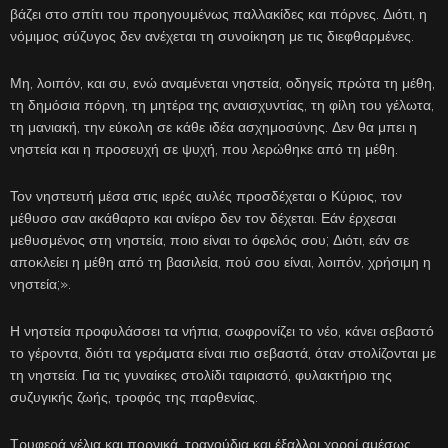
βάζει στο σπίτι του προηγουμένως παλλακίδες και πόρνες. Διότι, η
νόμιμος σύζυγος δεν ανέχεται τη συνοίκηση με τις διεφθαρμένες.
Μη, λοιπόν, και συ, ενώ αναμένεται νηστεία, οδηγείς πρώτα τη μέθη,
τη δημόσια πόρνη, τη μητέρα της αναισχυντίας, τη φίλη του γέλωτα,
τη μανιακή, την εύκολη σε κάθε ιδέα ασχημοσύνης. Δεν θα μπει η
νηστεία και η προσευχή σε ψυχή, που λερώθηκε από τη μέθη.
Τον νηστευτή μέσα στις ιερές αυλές προσδέχεται ο Κύριος, τον
μέθυσο σαν ακάθαρτο και ανίερο δεν τον δέχεται. Εάν έρχεσαι
μεθυσμένος στη νηστεία, ποιο είναι το όφελός σου; Διότι, εάν σε
αποκλείει η μέθη από τη βασιλεία, πού σου είναι, λοιπόν, χρήσιμη η
νηστεία;».
Η νηστεία προφυλάσσει τα νήπια, σωφρονίζει το νέο, κάνει σεβαστό
το γέροντα, διότι τα γεράματα είναι πιο σεβαστά, όταν στολίζονται με
τη νηστεία. Για τις γυναίκες στολίδι ταιριαστό, φυλακτήριο της
συζυγικής ζωής, τροφός της παρθενίας.
Τρυφερά γέλια και πορνικά, τραγούδια και έξαλλοι χοροί αμέσως