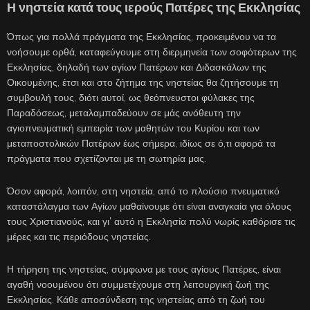
Η νηστεία κατά τους ιερούς Πατέρες της Εκκλησίας
Όπως για πολλά πράγματα της Εκκλησίας, προκειμένου να τα
νοήσουμε ορθά, καταφεύγουμε στη διερμηνεία των σοφότερων της
Εκκλησίας, δηλαδή των αγίων Πατέρων και Διδασκάλων της
Οικουμένης, έτσι και στο ζήτημα της νηστείας θα ζητήσουμε τη
συμβουλή τους, διότι αυτοί, ως θεόπνευστοι φύλακες της
Παραδόσεως, μεταλαμπαδεύουν σε μάς ανόθευτη την
αγιοπνευματική εμπειρία των μαθητών του Κυρίου και των
μεταποστολικών Πατέρων έως σήμερα, ιδίως σε ό,τι αφορά τα
πράγματα που σχετίζονται με τη σωτηρία μας.
Όσον αφορά, λοιπόν, στη νηστεία, από το πλούσιο πνευματικό
καταστάλαγμα των Αγίων μαθαίνουμε ότι είναι αναγκαία για όλους
τους Χριστιανούς, και γι’ αυτό η Εκκλησία πολύ νωρίς καθόρισε τις
μέρες και τις περιόδους νηστείας.
Η τήρηση της νηστείας, σύμφωνα με τους αγίους Πατέρες, είναι
αγαθή νοουμένου ότι συμμετέχουμε στη λειτουργική ζωή της
Εκκλησίας. Κάθε αποσύνδεση της νηστείας από τη ζωή του