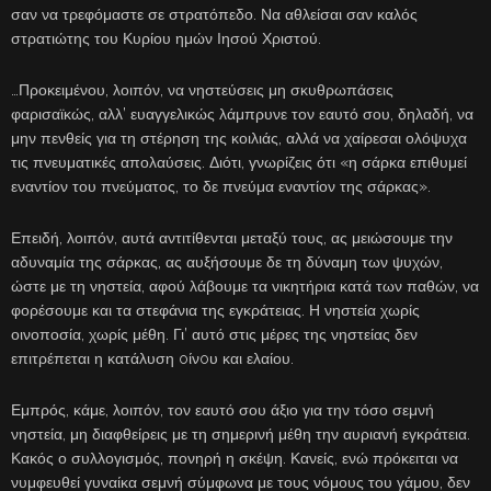
σαν να τρεφόμαστε σε στρατόπεδο. Να αθλείσαι σαν καλός
στρατιώτης του Κυρίου ημών Ιησού Χριστού.
…Προκειμένου, λοιπόν, να νηστεύσεις μη σκυθρωπάσεις
φαρισαϊκώς, αλλ’ ευαγγελικώς λάμπρυνε τον εαυτό σου, δηλαδή, να
μην πενθείς για τη στέρηση της κοιλιάς, αλλά να χαίρεσαι ολόψυχα
τις πνευματικές απολαύσεις. Διότι, γνωρίζεις ότι «η σάρκα επιθυμεί
εναντίον του πνεύματος, το δε πνεύμα εναντίον της σάρκας».
Επειδή, λοιπόν, αυτά αντιτίθενται μεταξύ τους, ας μειώσουμε την
αδυναμία της σάρκας, ας αυξήσουμε δε τη δύναμη των ψυχών,
ώστε με τη νηστεία, αφού λάβουμε τα νικητήρια κατά των παθών, να
φορέσουμε και τα στεφάνια της εγκράτειας. Η νηστεία χωρίς
οινοποσία, χωρίς μέθη. Γι’ αυτό στις μέρες της νηστείας δεν
επιτρέπεται η κατάλυση oίνoυ και ελαίου.
Εμπρός, κάμε, λοιπόν, τον εαυτό σου άξιο για την τόσο σεμνή
νηστεία, μη διαφθείρεις με τη σημερινή μέθη την αυριανή εγκράτεια.
Κακός ο συλλογισμός, πονηρή η σκέψη. Κανείς, ενώ πρόκειται να
νυμφευθεί γυναίκα σεμνή σύμφωνα με τους νόμους του γάμου, δεν