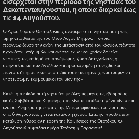
εισέρχεται στην περίοδο της νηστείας του
Δεκαπενταυγούστου, η οποία διαρκεί έως
τις 14 Αυγούστου.
Ο Άγιος Συμεών Θεσσαλονίκης αναφέρει ότι η νηστεία αυτή «εις
τιμήν αποβλέπει της του Θεού Λόγου Μητρός, η οποία
προγνωρίζουσα την αγίαν της μετάστασιν από τον κόσμον, πάντοτε
ηγωνίζεται υπέρ υμών, και ενήστευεν, αν και χρείαν δεν είχε
νηστείας, ως καθαρά και πανάμωμος, ζώσα δε αγγελικώς η
υψηλοτέρα και των Αγγέλων και προσευχομένη συνεχώς και
πάντοτε δι’ ημάς ικετεύουσα. Διά τούτο και ημείς χρεωστούμεν να
νηστεύσωμεν εκμιμούμενοι τον βίον της».
Κατά τη περίοδο αυτή νηστεύουμε όλες τις μέρες τις εβδομάδας,
εκτός Σαββάτου και Κυριακής, που γίνεται κατάλυση μόνο οίνου και
ελαίου. Ανήμερα της εορτής της Μεταμορφώσεως του Σωτήρος,
στις 6 Αυγούστου, γίνεται κατάλυση ιχθύος. Επίσης, προβλέπεται
κατάλυση ιχθύος αν η εορτή της Κοιμήσεως της Θεοτόκου (15
Αυγούστου) συμπέσει ημέρα Τετάρτη ή Παρασκευή.