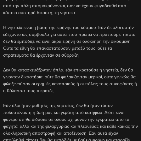
από την πόλη απομακρύνονται, σαν να έχουν φυγαδευθεί από
κάποιο αυστηρό δικαστή, τη νηστεία.
Η νηστεία είναι η βάση της ειρήνης του κόσμου. Εάν δε όλοι αυτήν
εδέχοντο ως σύμβουλο για αυτά, που πρέπει να πράττουμε, τίποτε
δεν θα εμπόδιζε να είναι άκρα ειρήνη σε ολόκληρη την οικουμένη.
Ούτε τα έθνη θα επαναστατούσαν μεταξύ τους, ούτε τα
στρατεύματα θα έρχονταν σε σύρραξη.
Δεν θα κατασκευάζονταν όπλα, εάν επικρατούσε η νηστεία, δεν θα
γίνονταν δικαστήρια, ούτε θα φυλακίζονταν μερικοί, ούτε γενικώς θα
φιλοξενούσαν οι ερημιές κακοποιούς ή οι πόλεις τους συκοφάντες ή
η θάλασσα τους πειρατές.
Εάν όλοι ήταν μαθητές της νηστείας, δεν θα ήταν τόσον
πολυστένακτη η ζωή μας και γεμάτη από κατήφεια. Διότι, είναι
φανερό ότι θα δίδασκε σε όλους όχι μόνον την εγκράτεια από τα
φαγητά, αλλά και της φιλαργυρίας και πλεονεξίας και κάθε κακίας την
ολοκληρωτική αποστροφή και αποξένωση. Εάν αυτά είχαν
αποβληθεί, τίποτε δεν θα εμπόδιζε με βαθειά ειρήνη και αταραξία