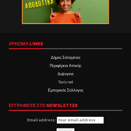
ΧΡΉΣΙΜΑ LINKS
Δήμος Σαλαμίνας
Περιφέρεια Αττικής
Δι@υγεια
Taxis net
Εμπορικός Σύλλογος
ΕΓΓΡΑΦΕΙΤΕ ΣΤΟ NEWSLETTER
Email address: