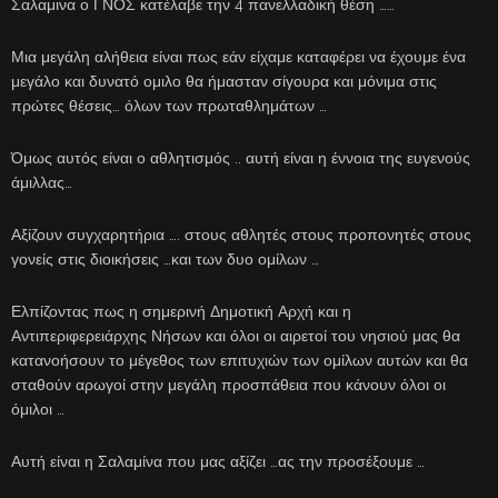
Σαλαμινα ο ΓΝΟΣ κατέλαβε την 4 πανελλαδική θέση ……
Μια μεγάλη αλήθεια είναι πως εάν είχαμε καταφέρει να έχουμε ένα
μεγάλο και δυνατό ομιλο θα ήμασταν σίγουρα και μόνιμα στις
πρώτες θέσεις… όλων των πρωταθλημάτων …
Όμως αυτός είναι ο αθλητισμός .. αυτή είναι η έννοια της ευγενούς
άμιλλας…
Αξίζουν συγχαρητήρια …. στους αθλητές στους προπονητές στους
γονείς στις διοικήσεις …και των δυο ομίλων …
Ελπίζοντας πως η σημερινή Δημοτική Αρχή και η
Αντιπεριφερειάρχης Νήσων και όλοι οι αιρετοί του νησιού μας θα
κατανοήσουν το μέγεθος των επιτυχιών των ομίλων αυτών και θα
σταθούν αρωγοί στην μεγάλη προσπάθεια που κάνουν όλοι οι
όμιλοι …
Αυτή είναι η Σαλαμίνα που μας αξίζει …ας την προσέξουμε …