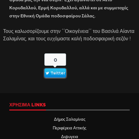
Κορυδαλλού, Ερμή Κορυδαλλού, αλλά και με συμμετοχές
στην Εθνική Ομάδα ποδοσφαίρου Σάλας.
Τους καλωσορίζουμε στην ΄΄Οικογένεια΄΄ του Βασιλιά Αίαντα
Σαλαμίνας, και τους ευχόμαστε καλή ποδοσφαιρική σεζόν !
0
Twitter
ΧΡΉΣΙΜΑ LINKS
Δήμος Σαλαμίνας
Περιφέρεια Αττικής
Δι@υγεια