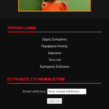
ΧΡΉΣΙΜΑ LINKS
Δήμος Σαλαμίνας
Περιφέρεια Αττικής
Δι@υγεια
Taxis net
Εμπορικός Σύλλογος
ΕΓΓΡΑΦΕΙΤΕ ΣΤΟ NEWSLETTER
Email address: