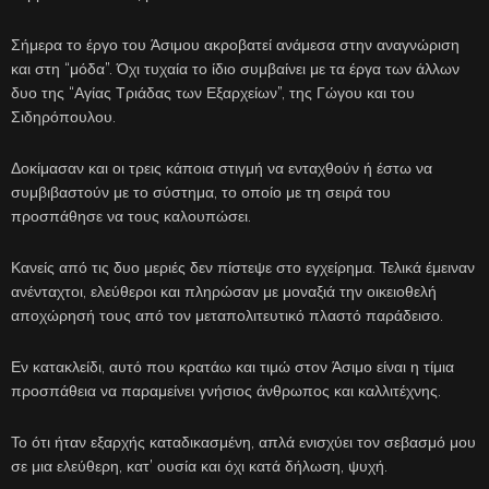
Σήμερα το έργο του Άσιμου ακροβατεί ανάμεσα στην αναγνώριση
και στη “μόδα”. Όχι τυχαία το ίδιο συμβαίνει με τα έργα των άλλων
δυο της “Αγίας Τριάδας των Εξαρχείων”, της Γώγου και του
Σιδηρόπουλου.
Δοκίμασαν και οι τρεις κάποια στιγμή να ενταχθούν ή έστω να
συμβιβαστούν με το σύστημα, το οποίο με τη σειρά του
προσπάθησε να τους καλουπώσει.
Κανείς από τις δυο μεριές δεν πίστεψε στο εγχείρημα. Τελικά έμειναν
ανένταχτοι, ελεύθεροι και πληρώσαν με μοναξιά την οικειοθελή
αποχώρησή τους από τον μεταπολιτευτικό πλαστό παράδεισο.
Εν κατακλείδι, αυτό που κρατάω και τιμώ στον Άσιμο είναι η τίμια
προσπάθεια να παραμείνει γνήσιος άνθρωπος και καλλιτέχνης.
Το ότι ήταν εξαρχής καταδικασμένη, απλά ενισχύει τον σεβασμό μου
σε μια ελεύθερη, κατ’ ουσία και όχι κατά δήλωση, ψυχή.