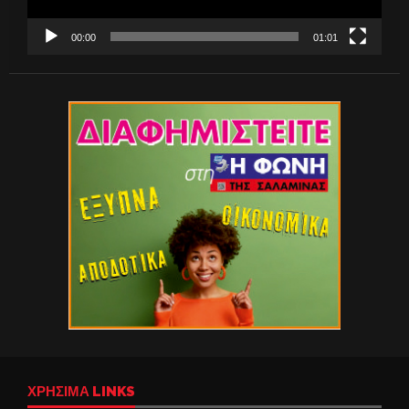
00:00
01:01
ΧΡΉΣΙΜΑ LINKS