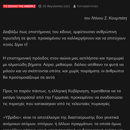
28 Αυγούστου 2021
fonisalaminas
ΤΟ ΣΧΌΛΙΟ ΤΗΣ ΗΜΈΡΑΣ
του Ντίνου Σ. Κουμπάτη
Διαβάζω πως επιστήμονες του είδους, εμφύτευσαν ανθρώπινη
πρωτεΐνη σε φυτά, προκειμένου να καλλιεργήσουν και να επιτύχουν
ποιός ξέρει τί!
Η επιστημονική πρόοδος στον αιώνα μας εκπλήσσει και προχωρεί
με αλματώδη βήματα. Αύριο, μεθαύριο, διόλου απίθανο τα φυτά να
μιλούν και να σκέπτονται οπότε, και χωρίς πειράματα, οι άνθρωποι
θα προσομοιάζουμε σε αυτά.
Προς το παρόν πάντως, η ελληνική Κυβέρνηση, προτίθεται να τα
εισάγει (αγοράσει) από την Γερμανία, προκειμένου να αναδασώσει
τις περιοχές που κατακάηκαν από τις τελευταίες πυρκαγιές.
«Υβρίδιο», είναι το αποτέλεσμα της διασταύρωσης δύο γενετικά
ανόμοιων ατόμων, σπόρων, ή άλλων πραγμάτων, τα οποία όμως
εκφράζουν κάποιο κοινό χαρακτηριστικό με διαφορετικό τρόπο και