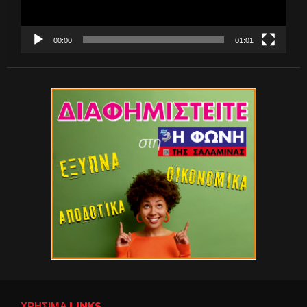
00:00
01:01
ΧΡΉΣΙΜΑ LINKS