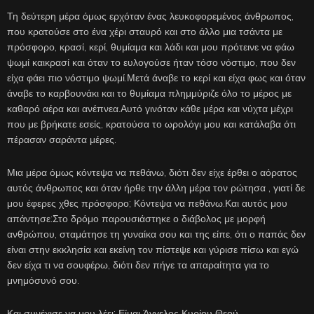
Τη δεύτερη μέρα όμως ερχόταν ένας λευκοφορεμένος άνθρωπος,
που κρατούσε στο ένα χέρι σταυρό και στο άλλο μια τσάντα με
πρόσφορο, κρασί, κερί, θυμίαμα και λάδι και μου πρότεινε να φάω
ψωμί καικρασί και όταν το ευλογούσε ήταν τόσο νόστιμο, που δεν
είχα φάει πιο νόστιμο ψωμί.Μετά άναβε το κερί και είχα φως και όταν
άναβε το καρβουνάκι και το θυμίαμα πλημμύριζε όλο το μέρος με
καθαρό αέρα και ανέπνεα.Αυτό γινόταν κάθε μέρα και νύχτα μέχρι
που με βρήκατε εσείς, κρατούσα το ωρολόγι μου και κατάλαβα ότι
πέρασαν σαράντα μέρες.
Μια μέρα όμως κόντεψα να πεθάνω, διότι δεν είχε έρθει ο αόρατος
αυτός άνθρωπος και όταν ήρθε την άλλη μέρα τον ρώτησα , γιατί δε
μου έφερες χθες πρόσφορο; Κόντεψα να πεθάνω.Και αυτός μου
απάντησε:Στο δρόμο παρουσιάστηκε ο διάβολος με μορφή
ανθρώπου, σταμάτησε τη γυναίκα σου και της είπε, ότι ο παπάς δεν
είναι στην εκκλησία και εκείνη τον πίστεψε και γύρισε πίσω και εγώ
δεν είχα τι να σουφέρω, διότι δεν πήγε τα απαραίτητα για το
μνημόσυνό σου.
Και συνέχισε να μου λέει: Είμαι Άγγελος Κυρίου Θεού