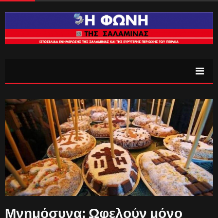
Μνημόσυνα: Ωφελούν μόνο