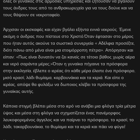
όλες οι γυναίκες στις αρμόδιες υπηρεσίες και ζητούσαν να βγάλουν
τους άνδρες τους από το ανθρακωρυχείο για να τους δούνε και να
τους θάψουν σε νεκροταφείο.
Άρχισαν οι εκσκαφές και είχαν βγάλει εξήντα εννιά νεκρούς. Έμενε
ακόμη ο άνδρας που πίστευε στο Χριστό.Όταν έφτασαν στο μέρος
που ήταν αυτός ακούνε τα σωστικά συνεργεία « Αδέλφια προσέξτε,
διότι πάνω από μένα είναι μια ετοιμόρροπη πέτρα». Απόρησαν και
είπαν: «Πως είναι δυνατόν να ζει κανείς σε τέτοιο βάθος χωρίς αέρα
και νερό σαράντα μέρες;»Όταν η γυναίκα πήγαινε τα πρόσφορα
στην εκκλησία, έβλεπε ο ιερέας ότι κάθε μέρα έλειπε ένα πρόσφορο,
μισό κρασί, λάδι θυμίαμα, καρβουνάκια και τα κεριά. Και είπε ο
ιερέας, απόψε θα φυλάξω να δωποιος κλέβει τα πρόσφορα της
γυναίκας αυτής.
Κάποια στιγμή βλέπει μέσα στο ιερό να ανάβει μια φλόγα τρία μέτρα
ύψος και μέσα στη φλόγα να σχηματίζεται ένας πανέμορφος
λευκοφορεμένος άγγελος και να παίρνει το πρόσφορο, το κρασί, το
λάδι, τακαρβουνάκια, το θυμίαμα και τα κεριά και πάει να φύγει!