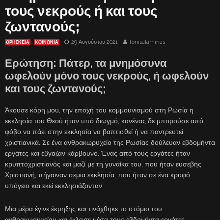
τους νεκρούς ή και τους
ζωντανούς;
29 Αυγούστου 2021
fonisalaminas
ΘΡΗΣΚΕΙΑ
ΚΟΙΝΩΝΙΑ
Ερώτηση: Πάτερ, τα μνημόσυνα
ωφελούν μόνο τους νεκρούς, ή ωφελούν
και τους ζωντανούς;
Άκουσε κόρη μου, την εποχή του κομμουνισμού στη Ρωσία η
εκκλησία του Θεού ήταν υπό διωγμό, κανένας δε μπορούσε από
φόβο να πάει στην εκκλησία να βαπτισθεί ή να παντρευτεί
χριστιανικά. Σε ένα ανθρακωρυχείο της Ρωσίας δούλευαν εβδομήντα
εργάτες και έβγαζαν κάρβουνο. Ένας από τους εργάτες ήταν
κρυπτοχριστιανός και μαζί με τη γυναίκα του, που ήταν ευσεβής
Χριστιανή, πήγαιναν σεμια εκκλησία, που ήταν σε ένα κρυφό
υπόγειο και εκεί εκκλησιάζονταν.
Μια μέρα έγινε έκρηξης και τινάχθηκε το στόμιο του
ανθρακωρυχείου και έκλεισε μέσα τους εβδομήντα εργάτες.