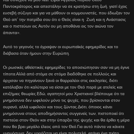
Παντοκράτορος και απεστάλην να σε κρατήσω στη ζωή, γιατί έχεις
ευσεβή σύζυγο και για να μάθουν οι κομμουνιστές, που έδιωξαν τον
Θεό απ’ την πατρίδα σου ότι ο Θεός είναι η Ζωή και η Ανάστασις
και ο πιστεύων εις Αυτόν ου μη αποθάνει εις τον αιώνα τον
άπαντα».
Αυτό το γεγονός το έγραψαν οι ευρωπαϊκές εφημερίδες και το
διάβασα όταν ήμουν στην Ευρώπη.
Οι ρωσικές αθεϊστικές εφημερίδες το αποσιώπησαν σαν να μη έγινε
τίποτα.Αλλά από στόμα σε στόμα διαδόθηκε σε πολλούς και
άρχισαν να πηγαίνουν ξανά οι θαρραλέοι στις εκκλησίες, διότι
κατάλαβαν ότι καλύτερα να είσαι με τον Θεό παρά με ατελείς και
επιζήμιες θεωρίες.Εδώ, αγαπητοί μου Χριστιανοί βλέπουμε ότι τα
μνημόσυνα δεν ωφελούν μόνο τις ψυχές, που βρίσκονται στον
ουρανό, αλλά ωφελούν και τους ζώντας.Διότι, όποιος κάνει
μνημόσυνα στους αποδημήσαντες συγγενείς των, πιστοποιεί ότι
πιστεύει στον Θεόν και στην ύπαρξιν της ψυχής και θα έρθει η μέρα
που θα βρει μεγάλο έλεος από τον Θεό.Για αυτό πάντα να κάνετε
μνημόσυνα, δεν χρειάζεται να είναι πολυτελή, φτάνει ένα πιάτο