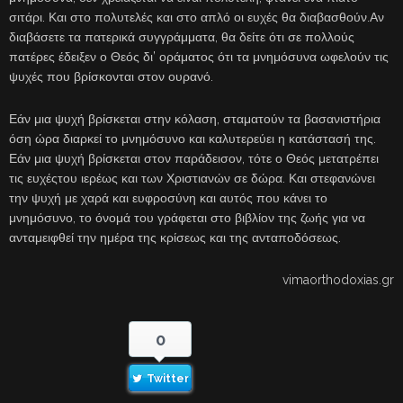
σιτάρι. Και στο πολυτελές και στο απλό οι ευχές θα διαβασθούν.Αν
διαβάσετε τα πατερικά συγγράμματα, θα δείτε ότι σε πολλούς
πατέρες έδειξεν ο Θεός δι’ οράματος ότι τα μνημόσυνα ωφελούν τις
ψυχές που βρίσκονται στον ουρανό.
Εάν μια ψυχή βρίσκεται στην κόλαση, σταματούν τα βασανιστήρια
όση ώρα διαρκεί το μνημόσυνο και καλυτερεύει η κατάστασή της.
Εάν μια ψυχή βρίσκεται στον παράδεισον, τότε ο Θεός μετατρέπει
τις ευχέςτου ιερέως και των Χριστιανών σε δώρα. Και στεφανώνει
την ψυχή με χαρά και ευφροσύνη και αυτός που κάνει το
μνημόσυνο, το όνομά του γράφεται στο βιβλίον της ζωής για να
ανταμειφθεί την ημέρα της κρίσεως και της ανταποδόσεως.
vimaorthodoxias.gr
0
Twitter