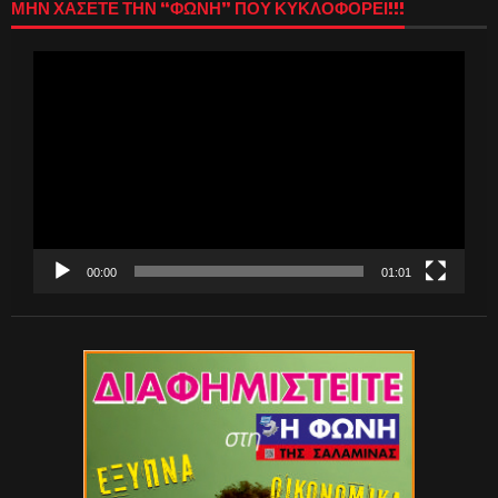
ΜΗΝ ΧΑΣΕΤΕ ΤΗΝ “ΦΩΝΗ” ΠΟΥ ΚΥΚΛΟΦΟΡΕΙ!!!
Πρόγραμμα
Αναπαραγωγής
Βίντεο
00:00
01:01