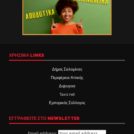
ΧΡΉΣΙΜΑ LINKS
Δήμος Σαλαμίνας
Περιφέρεια Αττικής
Δι@υγεια
Taxis net
Εμπορικός Σύλλογος
ΕΓΓΡΑΦΕΙΤΕ ΣΤΟ NEWSLETTER
Email address: