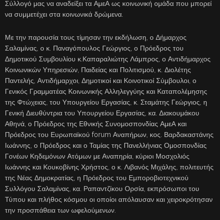
Σύλλογό μας να αναδείξει τα ΑμεΑ ως κοινωνική ομάδα που μπορεί
να συμμετέχει στα κοινωνικά δρώμενα.
Με την παρουσία τους τίμησαν την εκδήλωση, ο Δήμαρχος
Σαλαμίνας, ο κ. Παναγόπουλος Γεώργιος, ο Πρόεδρος του
Δημοτικού Συμβουλίου κ.Καπαραλιώτης Λάμπρος, ο Αντιδήμαρχος
Κοινωνικών Υπηρεσιών, Παιδείας και Πολιτισμού, κ. Διολέτης
Παντελής, Αντιδήμαρχοι, Δημοτικοί και Κοινοτικοί Σύμβουλοι, ο
Γενικός Γραμματέας Κοινωνικής Αλληλεγγύης και Καταπολέμησης
της Φτώχειας, του Υπουργείου Εργασίας, κ. Σταμάτης Γεώργιος, η
Γενική Διευθύντρια του Υπουργείου Εργασίας, κα. Διακουμάκου
Αθηνά, ο Πρόεδρος της Εθνικής Συνομοσπονδίας ΑμεΑ και
Πρόεδρος του Ευρωπαϊκού forum Αναπήρων, κος. Βαρδακαστάνης
Ιωάννης, ο Πρόεδρος και ο Ταμίας της Πανελλήνιας Ομοσπονδίας
Γονέων Κηδεμόνων Ατόμων με Αναπηρία, κύριοι Μοσχολιός
Ιωάννης και Κουκοβίνης Χρήστος, ο κ. Λιβανός Μιχάλης, πολιτευτής
της Νέας Δημοκρατίας, η Πρόεδρος του Εμποροβιοτεχνικού
Συλλόγου Σαλαμίνας, κα. Ραπαντζίκου Ορσία, εκπρόσωποι του
Τύπου και πλήθος κόσμου οι οποίοι απόλαυσαν και χειροκρότησαν
την προσπάθεια των ωφελούμενων.