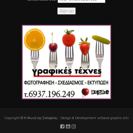
Copyright © Η Φωνή της Σαλαμίνας - Design & Development: artbaze graphic arts