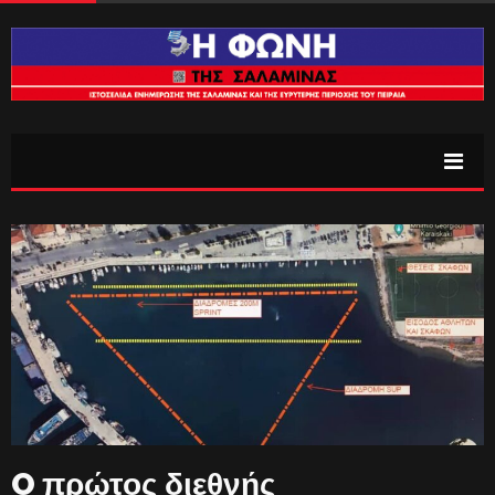
O πρώτος διεθνής