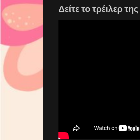
Δείτε το τρέιλερ της