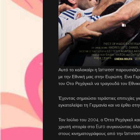
Αυτό το καλοκαίρι η tanweer παρουσιάζει
με την Εθνική μας στην Ευρώπη. Ενα Γερμ
τον Οτο Ρεχάγκελ να τραγουδά τον Εθνικ
Έχοντας σημειώσει τεράστιες επιτυχίες 
εγκαταλείψει τη Γερμανία και να έρθει σ
Τον Ιούλιο του 2004, ο Όττο Ρεχάγκελ κα
χρυσή ιστορία στο Euro συγκινώντας όλο
στους κινηματογράφους από την tanweer