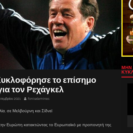
ΜΗΝ 
ΚΥΚΛ
Κυκλοφόρησε το επίσημο
Πρ
 για τον Ρεχάγκελ
Αν
Βίν
πτεμβρίου 2021
fonisalaminas
ία, σε Μελβούρνη και Σίδνεϊ
ε την Ευρώπη κατακτώντας το Ευρωπαϊκό με προπονητή της