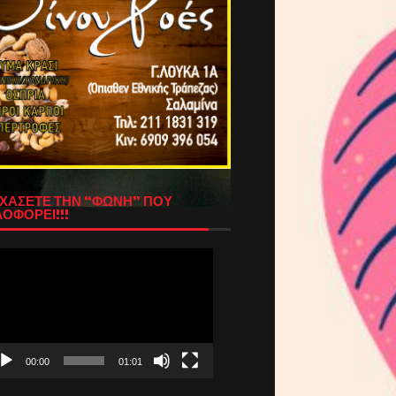
ΧΑΣΕΤΕ ΤΗΝ “ΦΩΝΗ” ΠΟΥ
ΟΦΟΡΕΙ!!!
όγραμμα
απαραγωγής
τεο
00:00
01:01