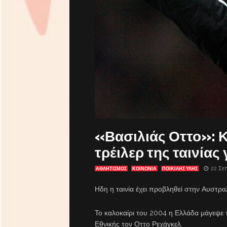
«Βασιλιάς Οττο»: 
τρέιλερ της ταινίας
22 Σε
ΑΘΛΗΤΙΣΜΟΣ
ΚΟΙΝΩΝΙΑ
ΠΟΙΚΙΛΗΣ ΥΛΗΣ
Ηδη η ταινία έχει προβληθεί στην Αυστραλ
Το καλοκαίρι του 2004 η Ελλάδα μάγεψ
Εθνικής τον Οττο Ρεχάγκελ.