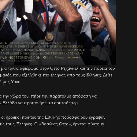
 μία ταινία αφιέρωμα στον Οττο Ρεχάγκελ και την πορεία του
ανός που εξελίχθηκε πιο ελληνας από τους έλληνες. Δείτε
ό μας Υμνο.
για την χώρα του, πήρε την παράτολμη απόφαση να
την Ελλάδα να προπονήσει τα αουτσάιντερ.
ι οι ηρωικοί παίκτες της Εθνικής ποδοσφαίρου έγραψαν
υς τους Έλληνες. Ο «Βασιλιας Οττο», έρχεται σύντομα
.