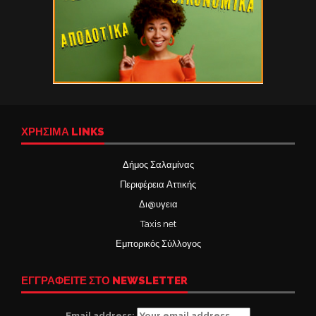
ΧΡΉΣΙΜΑ LINKS
Δήμος Σαλαμίνας
Περιφέρεια Αττικής
Δι@υγεια
Taxis net
Εμπορικός Σύλλογος
ΕΓΓΡΑΦΕΙΤΕ ΣΤΟ NEWSLETTER
Email address: