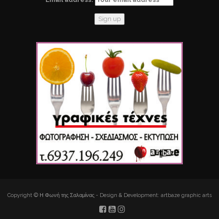
Copyright © Η Φωνή της Σαλαμίνας - Design & Development: artbaze graphic arts