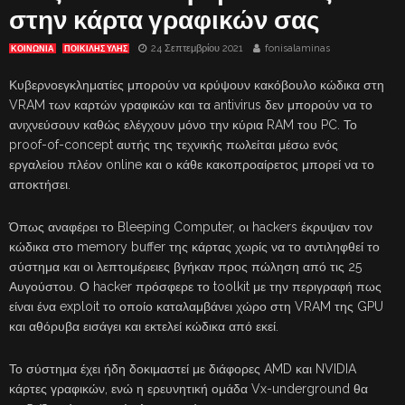
στην κάρτα γραφικών σας
24 Σεπτεμβρίου 2021
fonisalaminas
ΚΟΙΝΩΝΙΑ
ΠΟΙΚΙΛΗΣ ΥΛΗΣ
Κυβερνοεγκληματίες μπορούν να κρύψουν κακόβουλο κώδικα στη
VRAM των καρτών γραφικών και τα antivirus δεν μπορούν να το
ανιχνεύσουν καθώς ελέγχουν μόνο την κύρια RAM του PC. Το
proof-of-concept αυτής της τεχνικής πωλείται μέσω ενός
εργαλείου πλέον online και ο κάθε κακοπροαίρετος μπορεί να το
αποκτήσει.
Όπως αναφέρει το Bleeping Computer, οι hackers έκρυψαν τον
κώδικα στο memory buffer της κάρτας χωρίς να το αντιληφθεί το
σύστημα και οι λεπτομέρειες βγήκαν προς πώληση από τις 25
Αυγούστου. Ο hacker πρόσφερε το toolkit με την περιγραφή πως
είναι ένα exploit το οποίο καταλαμβάνει χώρο στη VRAM της GPU
και αθόρυβα εισάγει και εκτελεί κώδικα από εκεί.
Το σύστημα έχει ήδη δοκιμαστεί με διάφορες AMD και NVIDIA
κάρτες γραφικών, ενώ η ερευνητική ομάδα Vx-underground θα