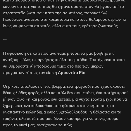
κάνουν αστεία, για το πώς θα ζητάνε σούπα όταν θα βγουν απ’ το
στρατόπεδο («απ’ τον πάτο της σουπιέρας, παρακαλώ»).
Γελούσανε ανάμεσα στα κρεματόρια και στους θαλάμους αερίων, κι
ίσως να φαίνεται απρεπές, αλλά αυτό τους κράτησε ζωντανούς.
~~
Η αφοσίωση σε κάτι που αγαπάμε μπορεί να μας βοηθήσει ν’
αντέξουμε όλες τις αρνήσεις κι όλα τα εμπόδια. Ταυτόχρονα πρέπει
να θυμόμαστε ν’ αποδίδουμε τιμές στο θεό των μικρών
πραγμάτων -όπως τον είπε η
Αρουντάτι Ρόι
.
Οι μικρές απολαύσεις, ένα βλέμμα, ένα τραγούδι που έχεις ακούσει
δέκα χιλιάδες φορές, αλλά και πάλι δεν σου φτάνει, ένα ποτήρι κρασί
μ’ έναν φίλο –ή και μόνος, ένα αστείο, μια νύχτα έρωτα μέχρι που να
ξημερώσει, ένα κολοκυθάκι που φύτρωσε στον κήπο σου, το
αναπάντεχο κελάηδημα ενός νυχτολούλουδου, η θάλασσα και τα
τριζόνια, όλα αυτά που μας δίνουν καύσιμα για να συνεχίσουμε
προς το γιατί μας, αντέχοντας το πώς.