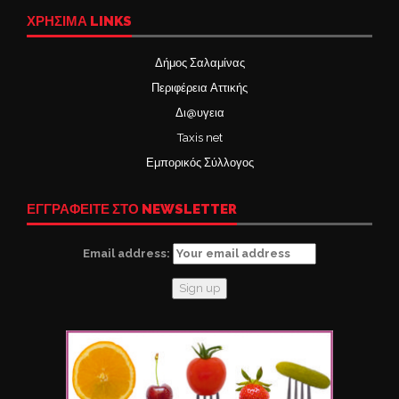
ΧΡΉΣΙΜΑ LINKS
Δήμος Σαλαμίνας
Περιφέρεια Αττικής
Δι@υγεια
Taxis net
Εμπορικός Σύλλογος
ΕΓΓΡΑΦΕΙΤΕ ΣΤΟ NEWSLETTER
Email address: