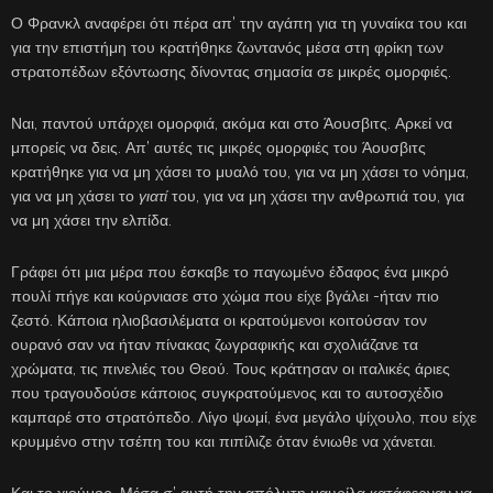
Ο Φρανκλ αναφέρει ότι πέρα απ’ την αγάπη για τη γυναίκα του και
για την επιστήμη του κρατήθηκε ζωντανός μέσα στη φρίκη των
στρατοπέδων εξόντωσης δίνοντας σημασία σε μικρές ομορφιές.
Ναι, παντού υπάρχει ομορφιά, ακόμα και στο Άουσβιτς. Αρκεί να
μπορείς να δεις. Απ’ αυτές τις μικρές ομορφιές του Άουσβιτς
κρατήθηκε για να μη χάσει το μυαλό του, για να μη χάσει το νόημα,
για να μη χάσει το
γιατί
του, για να μη χάσει την ανθρωπιά του, για
να μη χάσει την ελπίδα.
Γράφει ότι μια μέρα που έσκαβε το παγωμένο έδαφος ένα μικρό
πουλί πήγε και κούρνιασε στο χώμα που είχε βγάλει -ήταν πιο
ζεστό. Κάποια ηλιοβασιλέματα οι κρατούμενοι κοιτούσαν τον
ουρανό σαν να ήταν πίνακας ζωγραφικής και σχολιάζανε τα
χρώματα, τις πινελιές του Θεού. Τους κράτησαν οι ιταλικές άριες
που τραγουδούσε κάποιος συγκρατούμενος και το αυτοσχέδιο
καμπαρέ στο στρατόπεδο. Λίγο ψωμί, ένα μεγάλο ψίχουλο, που είχε
κρυμμένο στην τσέπη του και πιπίλιζε όταν ένιωθε να χάνεται.
Και το χιούμορ. Μέσα σ’ αυτή την απόλυτη μαυρίλα κατάφερναν να