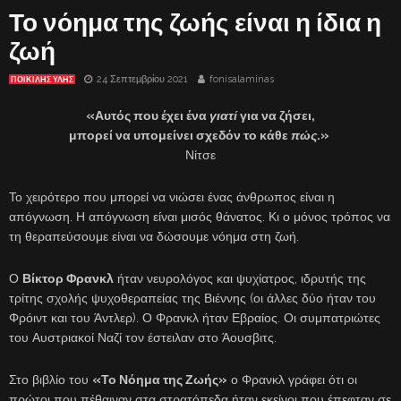
Το νόημα της ζωής είναι η ίδια η
ζωή
24 Σεπτεμβρίου 2021
fonisalaminas
ΠΟΙΚΙΛΗΣ ΥΛΗΣ
«Αυτός που έχει ένα
γιατί
για να ζήσει,
μπορεί να υπομείνει σχεδόν το κάθε
πώς
.»
Νίτσε
Το χειρότερο που μπορεί να νιώσει ένας άνθρωπος είναι η
απόγνωση. Η απόγνωση είναι μισός θάνατος. Κι ο μόνος τρόπος να
τη θεραπεύσουμε είναι να δώσουμε νόημα στη ζωή.
Ο
Βίκτορ Φρανκλ
ήταν νευρολόγος και ψυχίατρος, ιδρυτής της
τρίτης σχολής ψυχοθεραπείας της Βιέννης (οι άλλες δύο ήταν του
Φρόιντ και του Άντλερ). Ο Φρανκλ ήταν Εβραίος. Οι συμπατριώτες
του Αυστριακοί Ναζί τον έστειλαν στο Άουσβιτς.
Στο βιβλίο του
«Το Νόημα της Ζωής»
ο Φρανκλ γράφει ότι οι
πρώτοι που πέθαιναν στα στρατόπεδα ήταν εκείνοι που έπεφταν σε