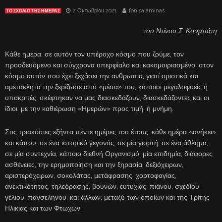
2 Οκτωβρίου 2021
fonisalaminas
ΤΟ ΣΧΌΛΙΟ ΤΗΣ ΗΜΈΡΑΣ
του Ντίνου Σ. Κουμπάτη
Κάθε ημέρα, σε αυτόν τον υπέροχο κόσμο που ζούμε, τον
προοδευόμενο και σύγχρονα υπερφίαλο και κακομοιριασμένο, στον
κόσμο αυτόν που έχει ξεχάσει την ανθρωπιά, γιατί οριστικά και
αμετάκλητα την ξερίζωσε από «μέσα» του, κάποιοι μεγαλοφυείς ή
υποκριτές, σκέφτηκαν να μας διασκεδάζουν, διασκεδάζοντες και οι
ίδιοι, με την καθιέρωση «Ημερών» προς τιμή, ή μνήμη.
Στις τριακόσιες εξήντα πέντε ημέρες του έτους, κάθε ημέρα «ανήκει»
και κάπου, σε ένα ιστορικό γεγονός, σε μία γιορτή, σε ένα άθλημα,
σε μία συντεχνία, κάποιο διεθνή Οργανισμό, μία επιδημία, διάφορες
ασθένειες, την ερημοποίηση και την ξηρασία, δεξιόχειρων,
αριστερόχειρων, σοκολάτας, μετάφρασης, χορτοφαγίας,
ανεκτικότητας, τηλεόρασης, βουνών, ευτυχίας, πιάνου, σχεδίου,
γέλιου, πανσελήνου, και άλλων, μεταξύ των οποίων και της Τρίτης
Ηλικίας και των Φτωχών.