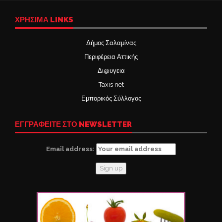
ΧΡΉΣΙΜΑ LINKS
Δήμος Σαλαμίνας
Περιφέρεια Αττικής
Δι@υγεια
Taxis net
Εμπορικός Σύλλογος
ΕΓΓΡΑΦΕΙΤΕ ΣΤΟ NEWSLETTER
Email address: