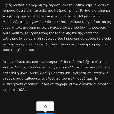
Εχθές λοιπόν, η ελληνική τηλεόραση, είχε την εμπνευσμένη ιδέα να
παρουσιάσει επί τη επετείω τής Ημέρας Τρίτης Ηλικίας, μία τιμητική
εκδήλωση, την οποία οργάνωσε το Γηροκομείο Αθηνών, για την
Μαίρη Λίντα, ακρογωνιαίο λίθο του ελαφρολαϊκού τραγουδιού και όχι
μόνο, απόλυτη ερμηνεύτρια μεγάλων έργων του Μίκη Θεοδωράκη.
Αυτό, λοιπόν, το Ιερόν τέρας της Μουσικής και της νεότερης
ελληνικής Ιστορίας, είναι τρόφιμος του Γηροκομείου αυτού, το οποίο
τα τελευταία χρόνια είχε πολύ κακές επιδόσεις συμπεριφοράς προς
τους τροφίμους του.
Ας μην κάνετε τον κόπο να αναρωτηθείτε τι δουλειά έχει εκεί μέσα
ένας κολοσσός, σκέλους του σύγχρονου ελληνικού πολιτισμού. Και
δεν είναι η μόνη. Δυστυχώς, η Πολιτεία μας, ελάχιστη σημασία δίνει
στους αναξιοπαθούντες στυλοβάτες του πολιτισμού μας. Τα
«υπερήφανα γηρατειά», ήταν και παραμένει ένα σλόγκαν ανεκδότου,
και τίποτε άλλο.
0