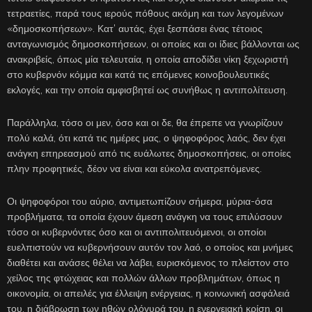
τετραετίες, παρά τους ιερούς πόθους ακόμη και των λεγομένων
«δημοσκοπήσεων». Κατ’ αυτάς, έχει ξεσπάσει ένας τέτοιος
ανταγωνισμός δημοσκοπήσεων, οι οποίες και οι ίδιες βάλλονται ως
ανακριβείς, όπως μία τελευταία, η οποία αποδίδει νίκη ξεχωριστή
στο κυβερνόν κόμμα και κατά τις επόμενες κοινοβουλευτικές
εκλογές, και την οποία αμφισβητεί ως συνήθως η αντιπολίτευση.
Παράλληλα, τόσο οι μεν, όσο και οι δε, θα έπρεπε να γνωρίζουν
πολύ καλά, ότι κατά τις ημέρες μας, ο ψηφοφόρος λαός, δεν έχει
ανάγκη επηρεασμού από τις ευάλωτες δημοσκοπήσεις, οι οποίες
πλην προφητικές, δέον να είναι και εύκολα ανατρεπόμενες.
Οι ψηφοφόροι του αύριο, αντιμετωπίζουν σήμερα, μύρια-όσα
προβλήματα, τα οποία έχουν άμεση ανάγκη να τους επιλύσουν
τόσο οι κυβερνόντες όσο και οι αντιπολιτευόμενοι, οι οποίοι
ευελπιστούν να κυβερνήσουν αυτόν τον λαό, ο οποίος και μνήμες
διαθέτει και ανάσες θέλει να λάβει, ευρισκόμενος το πλείστον στο
χείλος της φτώχειας και πολλών άλλων προβλημάτων, όπως η
οικονομία, οι απειλές για έλλειψη ενέργειας, η κοινωνική ασφάλειά
του, η διάβρωση των ηθών ολόγυρά του, η ενεργειακή κρίση, οι