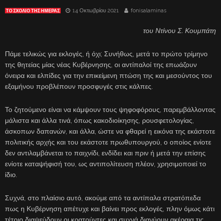
14 Οκτωβρίου 2021
fonisalaminas
ΤΟ ΣΧΌΛΙΟ ΤΗΣ ΗΜΈΡΑΣ
του Ντίνου Σ. Κουμπάτη
Πάμε τελικώς για εκλογές, ή όχι; Συνήθως, μετά το πρώτο τρίμηνο
της θητείας μίας νέας Κυβέρνησης, οι αντίπαλοί της επωάζουν
όνειρα και ελπίδες για την επικείμενη πτώση της και μεσούντος του
εξαμήνου προβλέπουν προσφυγές στις κάλπες.
Το ζητούμενο είναι να κάμψουν τους ψηφοφόρους, παρεμβάλλοντας
μάλιστα και άλλα τινά, όπως κακοδιοίκησης, ρουσφετολογίας,
άσκοπων δαπανών, και άλλα, ώστε να φθαρεί η εικόνα της εκάστοτε
πολιτικής αρχής και του εκάστοτε πρωθυπουργού, ο οποίος ενίοτε
δεν αντιλαμβάνεται το παιχνίδι, ενδίδει και πριν ή μετά την επίσης
ενίοτε καταψήφισή του, ως αντιπολίτευση πλέον, χρησιμοποιεί το
ίδιο.
Συχνά, στο πλαίσιο αυτό, ακούμε από τα αντίπαλα στρατόπεδα
πως η Κυβέρνηση απέτυχε και βαίνει προς εκλογές, πλην όμως κάτι
τέτοιο διαψεύδουν οι κρατούντες και συχνά διανύουν ακέραια τις