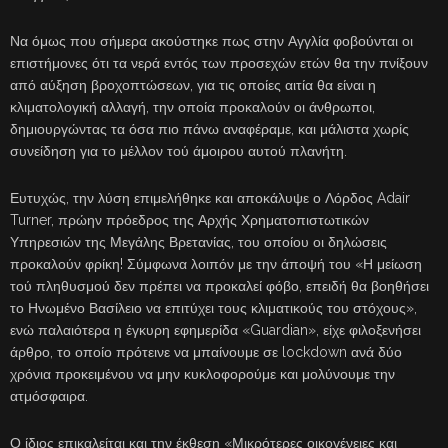
Να όμως που σήμερα ακούστηκε πως στην Αγγλία φοβούνται οι
επιστήμονες ότι τα νερά εντός των προσεχών ετών θα την πνίξουν
από αύξηση βροχοπτώσεων, για τις οποίες αιτία θα είναι η
κλιματολογική αλλαγή, την οποία προκαλούν οι άνθρωποι,
δημιουργώντας τα όσα πιο πάνω αναφέραμε, και μάλιστα χωρίς
συνείδηση για το μέλλον τού άμοιρου αυτού πλανήτη.
Ευτυχώς, την λύση επιμελήθηκε και αποκάλυψε ο Λόρδος Adair
Turner, πρώην πρόεδρος της Αρχής Χρηματοπιστωτικών
Υπηρεσιών της Μεγάλης Βρετανίας, του οποίου οι δηλώσεις
προκαλούν φρίκη! Σύμφωνα λοιπόν με την άποψή του «Η μείωση
τού πληθυσμού δεν πρέπει να προκαλεί φόβο, επειδή θα βοηθήσει
το Ηνωμένο Βασίλειο να επιτύχει τους κλιματικούς του στόχους»,
ενώ παλαιότερα η έγκυρη εφημερίδα «Guardian», είχε φιλοξενήσει
άρθρο, το οποίο πρότεινε να μπαίνουμε σε lockdown ανά δύο
χρόνια προκειμένου να μην κυκλοφορούμε και μολύνουμε την
ατμόσφαιρα.
Ο ίδιος επικαλείται και την έκθεση «Μικρότερες οικογένειες και