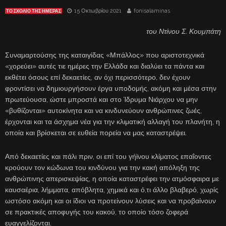
15 Οκτωβρίου 2021
fonisalaminas
ΤΟ ΣΧΌΛΙΟ ΤΗΣ ΗΜΈΡΑΣ
του Ντίνου Σ. Κουμπάτη
Συναμαρτούσης της καταιγίδας «Μπάλλος» που αριστοτεχνικά
«χορεύει» αυτές τιε ημέρες την Ελλάδα και διαλύει τα πάντα και
εκθέτει όσους επί δεκαετίες, αν όχι περισσότερο, δεν έχουν
φροντίσει να δημιουργήσουν έργα υποδομής, ακόμη και μέσα στην
πρωτεύουσα, ώστε μπροστά και στο Ίδρυμα Νιάρχου να μην
«βυθίζονται» αυτοκίνητα και να κινδυνεύουν ανθρώπινες ζωές,
έρχονται και τα άσχημα νέα για την κλιματική αλλαγή του πλανήτη, η
οποία και βρίσκεται σε ευθεία πορεία να μας καταστρέψει.
Από δεκαετίες και πάλι πριν, οι επί του γήϊνου κλίματος επαΐοντες
κρούουν τον κώδωνα του κινδύνου για την κακή απόληξη της
ανθρώπινης απερισκεψίας, η οποία καταστρέφει την ατμόσφαιρα με
καυσαέρια, λήμματα, απόβλητα, χημικά και ό,τι άλλο βλαβερό, χωρίς
ωστόσο ακόμη και οι ίδιοι να προτείνουν λύσεις και να προβαίνουν
σε πρακτικές αποφυγής του κακού, το οποίο τόσο ζοφερά
ευαγγελίζονται.