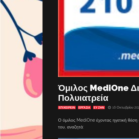
Όμιλος MediOne Δ
Πολυιατρεία
16 Οκτωβρίου 20
ΕΠΙΧΕΙΡΕΙΝ
ΕΡΓΑΣΊΑ
ΕΥ ΖΗΝ
Ο όμιλος MediOne έχοντας ηγετική θέση 
του, αναζητά: