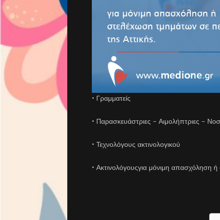
• Γραμματείς
• Παρασκευάστριες – Αιμολήπτριες – Νοσ
• Τεχνολόγους ακτινολογικού
• Ακτινολόγουςγια μόνιμη απασχόληση ή 