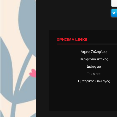
ΧΡΉΣΙΜΑ LINKS
Δήμος Σαλαμίνας
Περιφέρεια Αττικής
Δι@υγεια
Taxis net
Εμπορικός Σύλλογος