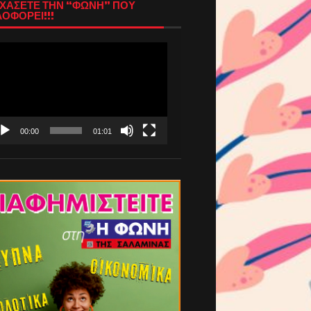
ΧΑΣΕΤΕ ΤΗΝ “ΦΩΝΗ” ΠΟΥ
ΟΦΟΡΕΙ!!!
όγραμμα
απαραγωγής
τεο
00:00
01:01