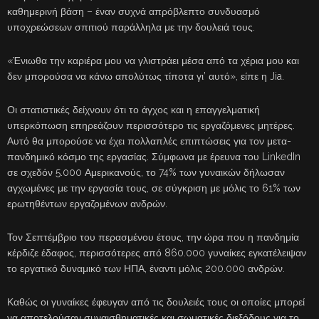
καθημερινή βάση – έναν συχνά απρόβλεπτο συνδυασμό
υποχρεώσεων σπιτιού παράλληλα με την δουλειά τους.
«Ένιωθα την καριέρα μου να γλιστράει μέσα από τα χέρια μου και
δεν μπορούσα να κάνω απολύτως τίποτα γι’ αυτό», είπε η Jia.
Οι στατιστικές δείχνουν ότι το άγχος και η επαγγελματική
υπερκόπωση επηρεάζουν περισσότερο τις εργαζόμενες μητέρες.
Αυτό θα μπορούσε να έχει πολλαπλές επιπτώσεις για τον μετα-
πανδημικό κόσμο της εργασίας. Σύμφωνα με έρευνα του LinkedIn
σε σχεδόν 5.000 Αμερικανούς, το 74% των γυναικών δήλωσαν
αγχωμένες με την εργασία τους, σε σύγκριση με μόλις το 61% των
ερωτηθέντων εργαζομένων ανδρών.
Τον Σεπτέμβριο του περασμένου έτους, την ώρα που η πανδημία
κέρδιζε έδαφος, περισσότερες από 860.000 γυναίκες εγκατέλειψαν
το εργατικό δυναμικό των ΗΠΑ, έναντι μόλις 200.000 ανδρών.
Καθώς οι γυναίκες έφευγαν από τις δουλειές τους οι οποίες μπορεί
να αποτελούσαν συναισθηματικές και σωματικές διεξόδους για το