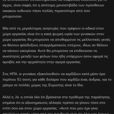
άγχος, είναι σαφές ότι η απότομη χιονοστιβάδα των πρόσθετων
οικιακών ευθυνών πίεσε πολλές περισσότερο από όσο
μπορούσαν.
Μία από τις μεγαλύτερες ανησυχίες που τρέφουν οι ειδικοί στον
χώρο εργασίας είναι ότι η κακή ψυχική υγεία των γυναικών στον
χώρο εργασίας θα μπορούσε να αποθαρρύνει τις μελλοντικές γενιές
να θέσουν φιλόδοξους επαγγελματικούς στόχους, ιδίως αν θέλουν
να κάνουν οικογένεια. Αυτό θα μπορούσε να επιδεινώσει τις
ανισότητες μεταξύ των φύλων που ήδη υπάρχουν όσον αφορά τις
αμοιβές και την αρχαιότητα στην αγορά εργασίας.
Στις ΗΠΑ, οι γυναίκες εξακολουθούν να κερδίζουν κατά μέσο όρο
περίπου 82 σεντς για κάθε δολάριο που κερδίζει ένας άνδρας, και το
χάσμα σε πολλές χώρες της Ευρώπης είναι το ίδιο.
Αλλά η Jia, η οποία λέει ότι βρίσκεται στα πρόθυρα της παραίτησης,
επιμένει ότι οι αξιοσημείωτες αλλαγές πρέπει να γίνουν τόσο στο
σπίτι όσο και στον χώρο εργασίας. «Αυτό που μου έχει γίνει
απολύτως σαφές μέσα από την πανδημία είναι ότι όλοι μας έχουμε