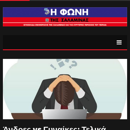
Άνδρες vs Γυναίκες: Τελικά