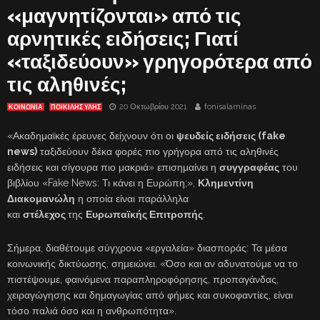
«μαγνητίζονται» από τις
αρνητικές ειδήσεις; Γιατί
«ταξιδεύουν» γρηγορότερα από
τις αληθινές;
20 Οκτωβρίου 2021
fonisalaminas
ΚΟΙΝΩΝΙΑ
ΠΟΙΚΙΛΗΣ ΥΛΗΣ
«Ακαδημαϊκές έρευνες δείχνουν ότι οι
ψευδείς ειδήσεις (fake
news)
ταξιδεύουν δέκα φορές πιο γρήγορα από τις αληθινές
ειδήσεις και σίγουρα πιο μακριά» επισημαίνει η
συγγραφέας
του
βιβλίου «Fake News: Τι κάνει η Ευρώπη;»,
Κλημεντίνη
Διακομανώλη
η οποία είναι παράλληλα
και
στέλεχος
της
Ευρωπαϊκής Επιτροπής
.
Σήμερα, διαθέτουμε σύγχρονα «εργαλεία» διασποράς: Τα μέσα
κοινωνικής δικτύωσης, σημειώνει. «Όσο και αν αδυνατούμε να το
πιστέψουμε, φαινόμενα παραπληροφόρησης, προπαγάνδας,
χειραγώγησης και δημαγωγίας από φήμες και συκοφαντίες, είναι
τόσο παλιά όσο και η ανθρωπότητα».