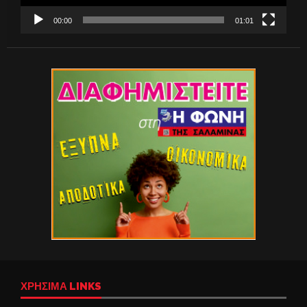
00:00
01:01
ΧΡΉΣΙΜΑ LINKS