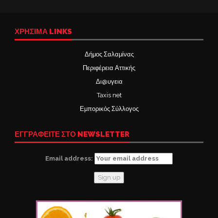
ΧΡΉΣΙΜΑ LINKS
Δήμος Σαλαμίνας
Περιφέρεια Αττικής
Δι@υγεια
Taxis net
Εμπορικός Σύλλογος
ΕΓΓΡΑΦΕΙΤΕ ΣΤΟ NEWSLETTER
Email address: