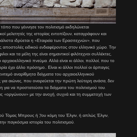
 τόπο που γέννησε τον πολιτισμό εκδηλώνεται
οί μελετητές της ιστορίας εντοπίζουν, καταγράφουν και
άλιστα ιδρύεται η «Εταιρεία των Ερασιτεχνών», που
ς αποστολές ειδικού ενδιαφέροντος στον ελληνικό χώρο. Την
λοι και τα μέλη της είναι σημαντικοί φιλότεχνοι συλλέκτες,
 αρχαιοελληνικό πνεύμα. Αλλά είναι κι άλλοι, πολλοί, που το
τορία έχει άλλο πρόσημο… Είναι κι άλλοι πολλοί οι άρπαγες
ενιτεμό αναρίθμητα δείγματα του αρχαιοελληνικού
ια αιώνες, που ονειρεύεται την πρώτη λεύτερη ανάσα, δεν
ση για να προστατεύσει τα δείγματα του πολιτισμού του.
δας «οργώνουν» με την ανοχή, συχνά και τη συμμετοχή των
τού Τόμας Μπρους ή 7ου κόμη του Έλγιν, ή απλώς Έλγιν,
στην παγκόσμια ιστορία του πολιτισμού.