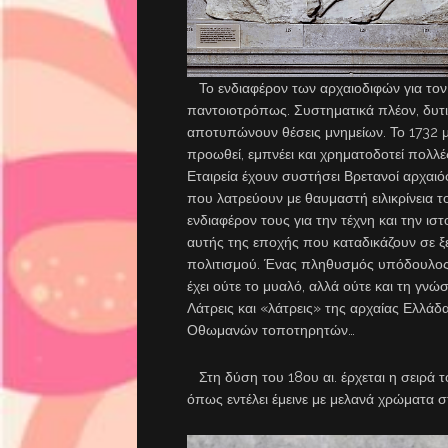
Το ενδιαφέρον των αρχαιοδιφών για τον
παντοιοτρόπως. Συστηματικά πλέον, δυτικ
αποτυπώνουν θέσεις μνημείων. Το 1732 μ
προωθεί, εμπνέει και χρηματοδοτεί πολλέ
Εταιρεία έχουν συστήσει Βρετανοί αρχαιόφι
που λατρεύουν με θαυμαστή ειλικρίνεια το
ενδιαφέρον τους για την τέχνη και την ισ
αυτής της εποχής που καταδικάζουν σε ξ
πολιτισμού. Ένας πληθυσμός υπόδουλος γ
έχει ούτε το μυαλό, αλλά ούτε και τη γνώ
Λάτρεις και «λάτρεις» της αρχαίας Ελλά
Οθωμανών τοποτηρητών…
Στη δύση του 18ου αι. έρχεται η σειρά 
όπως εντέλει έμεινε με μελανά χρώματα 