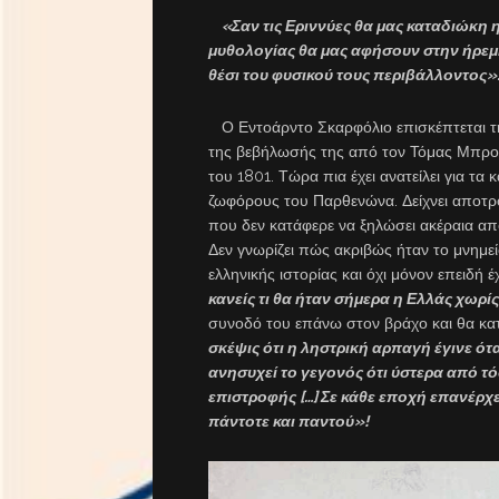
«
Σαν τις Εριννύες θα μας καταδιώκη η
μυθολογίας θα μας αφήσουν στην ήρεμη
θέσι του φυσικού τους περιβάλλοντος
»
Ο Εντοάρντο Σκαρφόλιο επισκέπτεται τ
της βεβήλωσής της από τον Τόμας Μπρους
του 1801. Τώρα πια έχει ανατείλει για τα
ζωφόρους του Παρθενώνα. Δείχνει αποτ
που δεν κατάφερε να ξηλώσει ακέραια α
Δεν γνωρίζει πώς ακριβώς ήταν το μνημεί
ελληνικής ιστορίας και όχι μόνον επειδή 
κανείς τι θα ήταν σήμερα η Ελλάς χωρίς
συνοδό του επάνω στον βράχο και θα κα
σκέψις ότι η ληστρική αρπαγή έγινε ότ
ανησυχεί το γεγονός ότι ύστερα από τ
επιστροφής […] Σε κάθε εποχή επανέρχετ
πάντοτε και παντού
»!