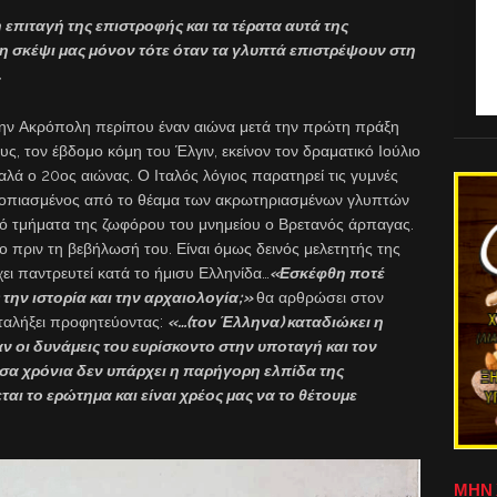
 επιταγή της επιστροφής και τα τέρατα αυτά της
 σκέψι μας μόνον τότε όταν τα γλυπτά επιστρέψουν στη
.
ην Ακρόπολη περίπου έναν αιώνα μετά την πρώτη πράξη
, τον έβδομο κόμη του Έλγιν, εκείνον τον δραματικό Ιούλιο
 καλά ο 20ος αιώνας. Ο Ιταλός λόγιος παρατηρεί τις γυμνές
ροπιασμένος από το θέαμα των ακρωτηριασμένων γλυπτών
πό τμήματα της ζωφόρου του μνημείου ο Βρετανός άρπαγας.
ο πριν τη βεβήλωσή του. Είναι όμως δεινός μελετητής της
έχει παντρευτεί κατά το ήμισυ Ελληνίδα…
«
Εσκέφθη ποτέ
 την ιστορία και την αρχαιολογία;
»
θα αρθρώσει στον
ταλήξει προφητεύοντας:
«…(
τον Έλληνα) καταδιώκει η
αν οι δυνάμεις του ευρίσκοντο στην υποταγή και τον
όσα χρόνια δεν υπάρχει η παρήγορη ελπίδα της
αι το ερώτημα και είναι χρέος μας να το θέτουμε
ΜΗΝ 