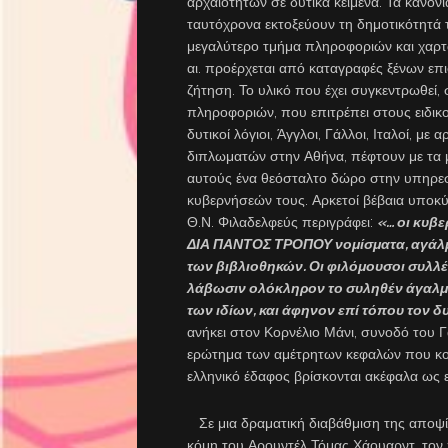
αρχαιοτήτων σε δυτικά κείμενα. Τα κανόν
ταυτόχρονα εκτοξεύουν τη δημοτικότητά 
μεγαλύτερο τμήμα πληροφοριών και χαρτών
αι. προέρχεται από καταγραφές ξένων επι
ζήτηση. Το υλικό που έχει συγκεντρωθεί, 
πληροφοριών, που επιτρέπει στους ειδικο
δυτικοί λόγιοι, Άγγλοι, Γάλλοι, Ιταλοί, μ
διπλωματών στην Αθήνα, πέφτουν με τα μ
αυτούς ένα θεόσταλτο δώρο στην υπηρεσί
κυβερνήσεών τους. Αρκετοί βέβαια υποκύ
Θ.Ν. Φιλαδελφεύς περιγράφει:
«…
οι κυβ
ΔΙΑ ΠΑΝΤΟΣ ΤΡΟΠΟΥ νομίσματα, αγάλμα
των βιβλιοθηκών. Οι φιλόμουσοι συλλέ
λάβωσιν ολόκληρον το συληθέν άγαλμα
των ιδίων, και άφηνον επί τόπου τον 
ανήκει στον Κορνέλιο Μάνι, συνοδό του Γ
ερώτημα των αμέτρητων κεφαλών που κοσ
ελληνικό έδαφος βρίσκονται ακέφαλα ως ε
Σε μια δραματική διαβάθμιση της αποψί
κόμη του Αρουντέλ Τόμας Χάουαρντ, τον 