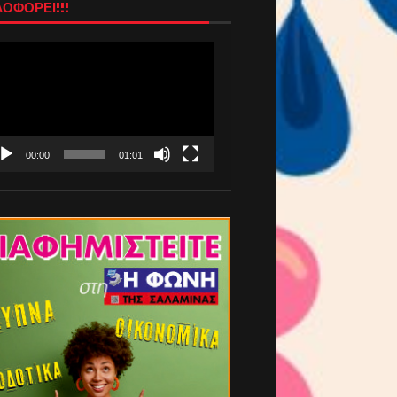
ΟΦΟΡΕΙ!!!
όγραμμα
απαραγωγής
τεο
00:00
01:01