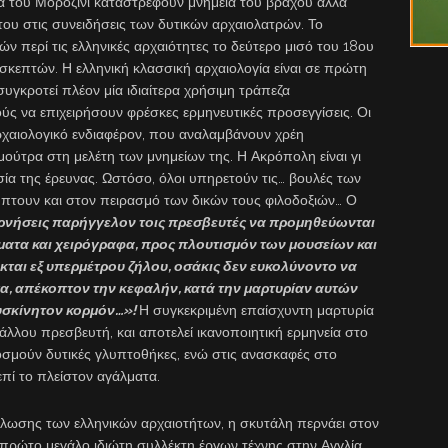
ια του Μοροζίνι καταστρέφουν μνημεία του βράχου αλλά
του στις συνειδήσεις των δυτικών αρχαιολατρών. Το
 περί τις ελληνικές αρχαιότητες το δεύτερο μισό του 18ου
σκεπτών. Η ελληνική κλασσική αρχαιολογία είναι σε πρώτη
συγκροτεί πλέον μία ιδιαίτερα χρήσιμη τράπεζα
ύς να επιχειρήσουν φρέσκες ερμηνευτικές προσεγγίσεις. Οι
ε αρχαιολογικό ενδιαφέρον, που αναλαμβάνουν χρέη
ούτρα στη μελέτη των μνημείων της. Η Ακρόπολη είναι γι
α της έρευνας. Ωστόσο, όλοι υπηρετούν τις… βουλές των
πτουν και στον πειρασμό των δικών τους φιλοδοξιών… Ο
ερνήσεις παρήγγελον τοις πρεσβευτές να προμηθεύωνται
τα και χειρόγραφα, προς πλουτισμόν των μουσείων και
κται εξ υπερμέτρου ζήλου, οσάκις δεν ευκολύνοντο να
, απέκοπτον την κεφαλήν, κατά την μαρτυρίαν αυτών
δυσκίνητον κορμόν…
»!
Η συγκεκριμένη επαίσχυντη μαρτυρία
άλλου πρεσβευτή, και αποτελεί ικανοποιητική ερμηνεία στο
μούν δυτικές γλυπτοθήκες, ενώ στις ανασκαφές στο
πί το πλείστον αγάλματα.
λωσης των ελληνικών αρχαιοτήτων, η σκυτάλη περνάει στον
πρώτο μεγάλο ιδιώτη συλλέκτη έργων τέχνης στην Αγγλία.