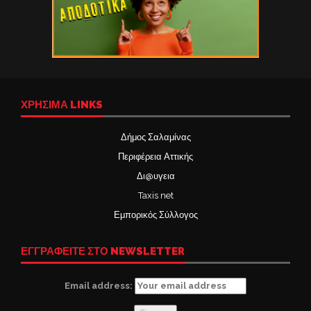
ΧΡΉΣΙΜΑ LINKS
Δήμος Σαλαμίνας
Περιφέρεια Αττικής
Δι@υγεια
Taxis net
Εμπορικός Σύλλογος
ΕΓΓΡΑΦΕΙΤΕ ΣΤΟ NEWSLETTER
Email address: