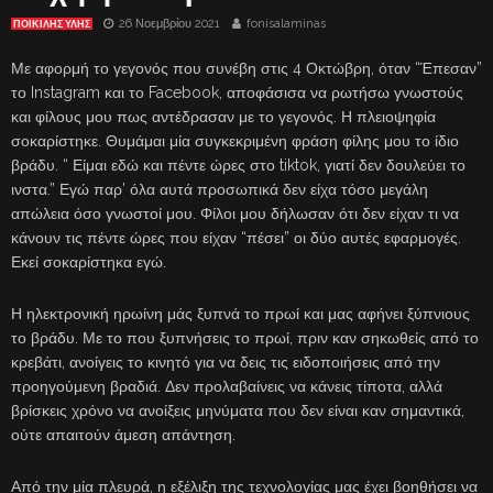
26 Νοεμβρίου 2021
fonisalaminas
ΠΟΙΚΙΛΗΣ ΥΛΗΣ
Με αφορμή το γεγονός που συνέβη στις 4 Οκτώβρη, όταν “Έπεσαν”
το Instagram και το Facebook, αποφάσισα να ρωτήσω γνωστούς
και φίλους μου πως αντέδρασαν με το γεγονός. Η πλειοψηφία
σοκαρίστηκε. Θυμάμαι μία συγκεκριμένη φράση φίλης μου το ίδιο
βράδυ. “ Είμαι εδώ και πέντε ώρες στο tiktok, γιατί δεν δουλεύει το
ινστα.” Εγώ παρ’ όλα αυτά προσωπικά δεν είχα τόσο μεγάλη
απώλεια όσο γνωστοί μου. Φίλοι μου δήλωσαν ότι δεν είχαν τι να
κάνουν τις πέντε ώρες που είχαν “πέσει” οι δύο αυτές εφαρμογές.
Εκεί σοκαρίστηκα εγώ.
Η ηλεκτρονική ηρωίνη μάς ξυπνά το πρωί και μας αφήνει ξύπνιους
το βράδυ. Με το που ξυπνήσεις το πρωί, πριν καν σηκωθείς από το
κρεβάτι, ανοίγεις το κινητό για να δεις τις ειδοποιήσεις από την
προηγούμενη βραδιά. Δεν προλαβαίνεις να κάνεις τίποτα, αλλά
βρίσκεις χρόνο να ανοίξεις μηνύματα που δεν είναι καν σημαντικά,
ούτε απαιτούν άμεση απάντηση.
Από την μία πλευρά, η εξέλιξη της τεχνολογίας μας έχει βοηθήσει να